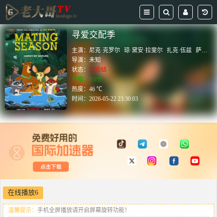
寻爱交配季
主演：
尼克·克罗尔
琼·黛安·拉斐尔
扎克·伍兹
萨布琳娜·贾利斯
导演：
未知
状态：
已完结
豆瓣：0.0分
热度：46 ℃
时间：
2026-05-22 23:30:03
在线播放6
温馨提示：
手机全屏播放请开启屏幕旋转功能！