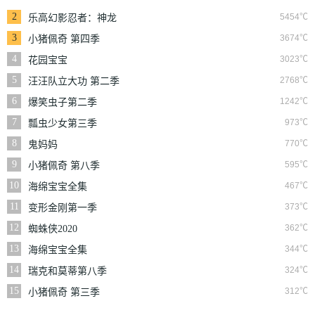
2
5454℃
乐高幻影忍者：神龙
崛起
3
3674℃
小猪佩奇 第四季
4
3023℃
花园宝宝
5
2768℃
汪汪队立大功 第二季
6
1242℃
爆笑虫子第二季
7
973℃
瓢虫少女第三季
8
770℃
鬼妈妈
9
595℃
小猪佩奇 第八季
10
467℃
海绵宝宝全集
11
373℃
变形金刚第一季
12
362℃
蜘蛛侠2020
13
344℃
海绵宝宝全集
14
324℃
瑞克和莫蒂第八季
15
312℃
小猪佩奇 第三季