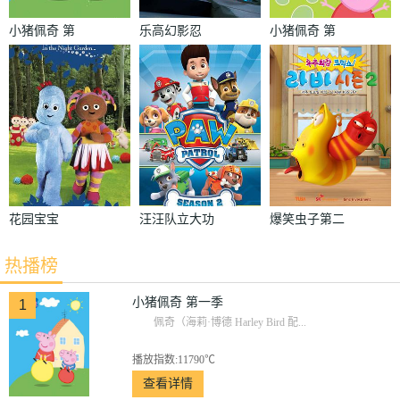
小猪佩奇 第
乐高幻影忍
小猪佩奇 第
一季
者：神龙崛起
四季
花园宝宝
汪汪队立大功
爆笑虫子第二
第二季
季
热播榜
小猪佩奇 第一季
1
佩奇（海莉·博德 Harley Bird 配...
播放指数:11790℃
查看详情