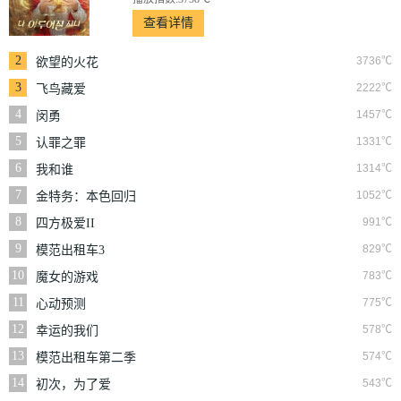
查看详情
2
3736℃
欲望的火花
3
2222℃
飞鸟藏爱
4
1457℃
闵勇
5
1331℃
认罪之罪
6
1314℃
我和谁
7
1052℃
金特务：本色回归
8
991℃
四方极爱II
9
829℃
模范出租车3
10
783℃
魔女的游戏
11
775℃
心动预测
12
578℃
幸运的我们
13
574℃
模范出租车第二季
14
543℃
初次，为了爱