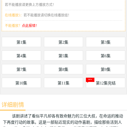
若不能播放请更换上方播放方式！
在线播放5：
若不能播放请切换在线播放组！
不能播放？
点此报错！
第1集
第2集
第3集
第4集
第5集
第6集
第7集
第8集
第9集
第10集
第11集
第12集完结
详细剧情
该剧讲述了看似平凡却各有致命魅力的三位大叔，在命运的推动
下再度行动的故事。这是一部贴近现实的动作喜剧，描绘那些活到人