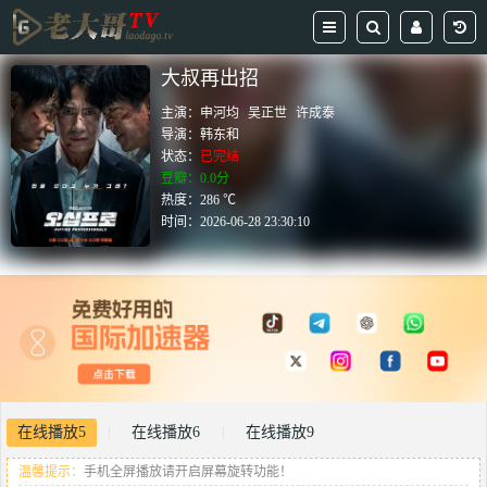
大叔再出招
主演：
申河均
吴正世
许成泰
导演：
韩东和
状态：
已完结
豆瓣：0.0分
热度：286 ℃
时间：
2026-06-28 23:30:10
在线播放5
在线播放6
在线播放9
|
|
温馨提示：
手机全屏播放请开启屏幕旋转功能！