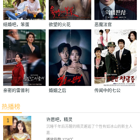
结婚吧，笨蛋
欲望的火花
恶魔法官
啊！
亲密的雷普利
婚姻之后
传闻中的七公
主
热播榜
许愿吧，精灵
1
沉睡千年后苏醒的精灵邂逅了个性有如冰山的新主人
嘉...
播放指数:3758℃