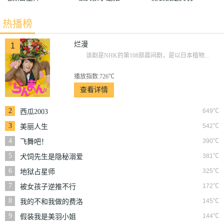
不行吗？
小姐
热播榜
烂漫
1
该剧是NHK的第108部晨间剧，是以日本植物...
播放指数:726℃
查看详情
2
649℃
西瓜2003
3
542℃
美丽人生
4
390℃
飞舞吧！
5
381℃
犬饲先生是隐秘溺爱
上司
6
325℃
地狱占星师
7
172℃
被女孩子逆推不行
吗？
8
145℃
我的不和我做的费洛
蒙男友
9
144℃
假装我是美羽小姐