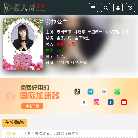
莎拉公主
主演：
志田未来
林遣都
田边诚一
冈本杏理
忽那汐里
导演：
金子文纪
吉田秋生
状态：
更新第10集
豆瓣：0.0分
热度：15 ℃
时间：
2026-05-24 05:50:03
在线播放9
温馨提示：
手机全屏播放请开启屏幕旋转功能！