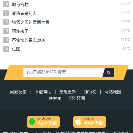
10
137℃
堀与宫村
11
126℃
写信者是何人
12
125℃
弥留之国的爱丽丝第
三季
13
110℃
阿浅来了
14
101℃
不愉快的果实2016
15
93℃
仁医
问题反馈
|
下载帮助
|
最近更新
|
排行榜
|
网站地图
|
sitemap
|
RSS订阅