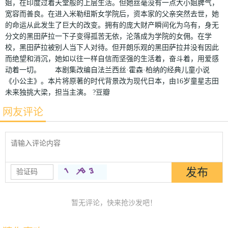
姐，在印度过着天堂般的上层生活。但她丝毫没有一点大小姐脾气，
宽容而善良。在进入米勒纽斯女学院后，资本家的父亲突然去世，她
的命运从此发生了巨大的改变。拥有的庞大财产瞬间化为乌有，身无
分文的黑田萨拉一下子变得孤苦无依，沦落成为学院的女佣。在学
校，黑田萨拉被别人当下人对待。但开朗乐观的黑田萨拉并没有因此
而绝望和消沉，她如以往一样自信而坚强的生活着，奋斗着，用爱感
动着一切。 本剧集改编自法兰西丝·霍森·柏纳的经典儿童小说
《小公主》。本片将原著的时代背景改为现代日本，由16岁童星志田
未来独挑大梁，担当主演。 ?豆瓣
网友评论
暂无评论，快来抢沙发吧！