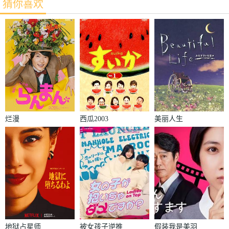
猜你喜欢
烂漫
西瓜2003
美丽人生
地狱占星师
被女孩子逆推
假装我是美羽