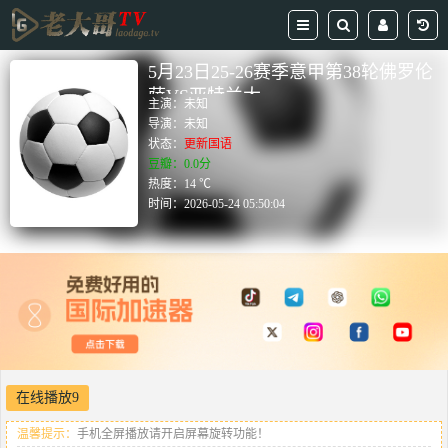
5月23日25-26赛季意甲第38轮佛罗伦
萨VS亚特兰大
主演：
未知
导演：
未知
状态：
更新国语
豆瓣：0.0分
热度：14 ℃
时间：
2026-05-24 05:50:04
在线播放9
温馨提示：
手机全屏播放请开启屏幕旋转功能！