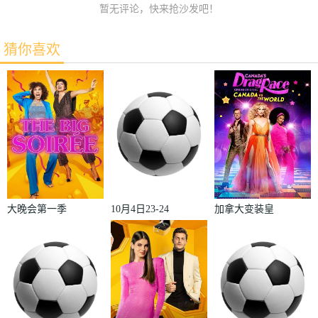
暂无评论，快来抢沙发吧！
猜你喜欢
大晚会第一季
10月4日23-24
加拿大变装皇
赛季欧冠小组
后秀：加拿大
赛第2轮那不
对阵世界
勒斯VS皇家
2022
马德里