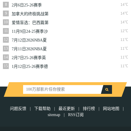
二季
8
14℃
2月6日25-26赛季
NBA常规赛篮网VS
9
14℃
加拿大的终极挑战第
魔术
一季
10
14℃
爱情盲选：巴西篇第
二季
11
12℃
11月9日24-25赛季沙
联第10轮利雅得体育
12
11℃
7月12日2026NBA夏
VS利雅得胜利
季联赛尼克斯VS马刺
13
11℃
7月11日2026NBA夏
季联赛公牛VS灰熊
14
11℃
2月7日25-26赛季英
超第25轮伯恩利VS西
15
11℃
1月12日25-26赛季德
汉姆联
甲第16轮拜仁慕尼黑
VS沃尔夫斯堡
问题反馈
|
下载帮助
|
最近更新
|
排行榜
|
网站地图
|
sitemap
|
RSS订阅