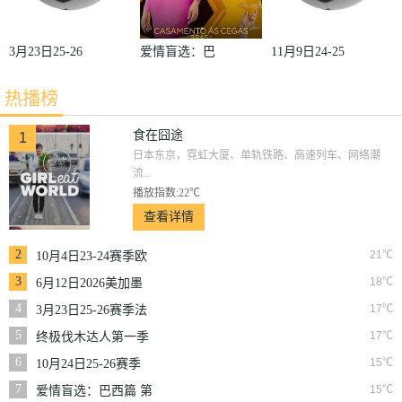
3月23日25-26
爱情盲选：巴
11月9日24-25
赛季法甲第27
西篇第二季
赛季沙联第10
热播榜
轮雷恩VS梅
轮利雅得体育
斯
VS利雅得胜
食在囧途
1
日本东京，霓虹大厦、单轨铁路、高速列车、网络潮
利
流...
播放指数:22℃
查看详情
2
21℃
10月4日23-24赛季欧
冠小组赛第2轮那不
3
18℃
6月12日2026美加墨
勒斯VS皇家马德里
世界杯小组赛韩国VS
4
17℃
3月23日25-26赛季法
捷克
甲第27轮雷恩VS梅斯
5
17℃
终极伐木达人第一季
6
15℃
10月24日25-26赛季
NBA常规赛掘金VS
7
15℃
爱情盲选：巴西篇 第
勇士