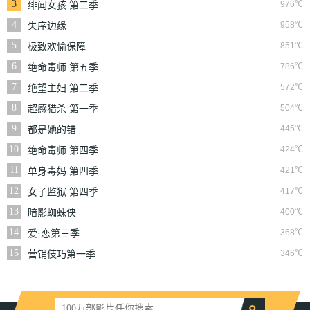
3
976℃
绯闻女孩 第二季
4
958℃
失序边缘
5
851℃
极致欢愉保障
6
786℃
绝命毒师 第五季
7
572℃
绝望主妇 第二季
8
504℃
超感猎杀 第一季
9
445℃
都是她的错
10
424℃
绝命毒师 第四季
11
421℃
单身毒妈 第四季
12
417℃
女子监狱 第四季
13
400℃
暗影蜘蛛侠
14
368℃
爱·恋第三季
15
346℃
营销伎巧第一季