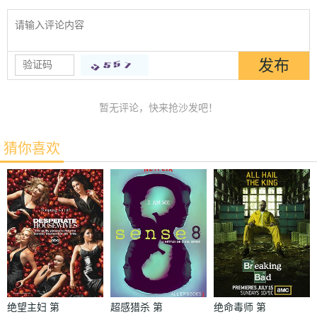
暂无评论，快来抢沙发吧！
猜你喜欢
绝望主妇 第
超感猎杀 第
绝命毒师 第