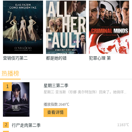
二季
一季
五季
营销伎巧第二
都是她的错
犯罪心理 第
季
二季
热播榜
星期三第二季
1
星期三·亚当斯（珍娜·奥尔特加饰）回来了。她徜徉...
播放指数:2049℃
查看详情
2
1183℃
行尸走肉第二季