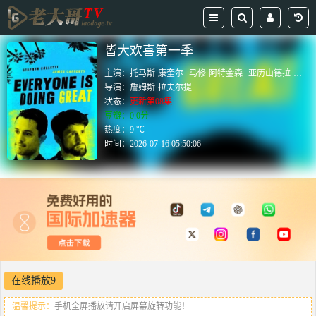
皆大欢喜第一季
主演：
托马斯·康奎尔
马修·阿特金森
亚历山德拉·帕克
导演：
詹姆斯·拉夫尔提
状态：
更新第08集
豆瓣：0.0分
热度：9 ℃
时间：
2026-07-16 05:50:06
在线播放9
温馨提示：
手机全屏播放请开启屏幕旋转功能！