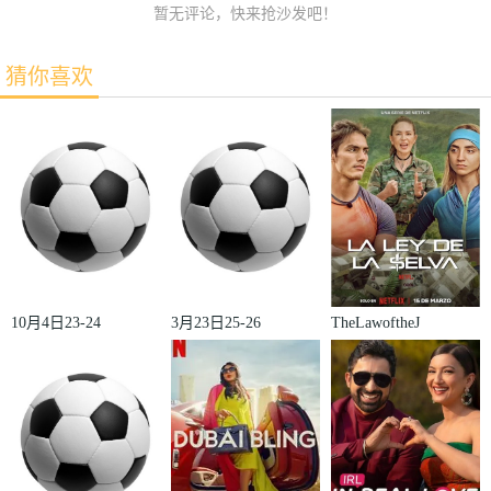
暂无评论，快来抢沙发吧！
猜你喜欢
10月4日23-24
3月23日25-26
TheLawoftheJ
赛季欧冠小组
赛季法甲第27
ungle
赛第2轮那不
轮雷恩VS梅
勒斯VS皇家
斯
马德里