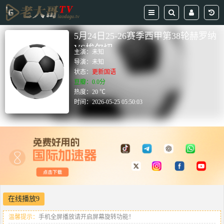
5月24日25-26赛季西甲第38轮赫罗纳
VS埃尔切
主演：
未知
导演：
未知
状态：
更新国语
豆瓣：0.0分
热度：20 ℃
时间：
2026-05-25 05:50:03
在线播放9
温馨提示：
手机全屏播放请开启屏幕旋转功能！