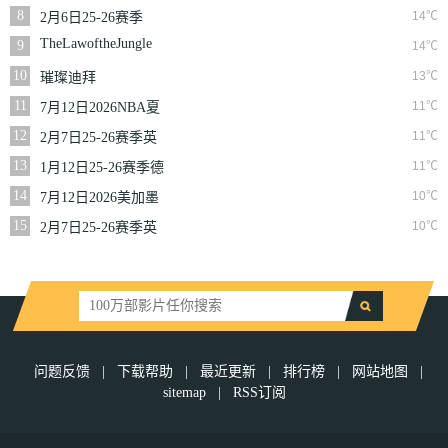
NBA常规赛掘金VS
8
14℃
2月6日25-26赛季
勇士
NBA常规赛篮网VS
TheLawoftheJungle
9
14℃
魔术
10
13℃
璀璨迪拜
11
11℃
7月12日2026NBA夏
季联赛尼克斯VS马刺
12
11℃
2月7日25-26赛季英
超第25轮伯恩利VS西
13
11℃
1月12日25-26赛季德
汉姆联
甲第16轮拜仁慕尼黑
14
10℃
7月12日2026美加墨
VS沃尔夫斯堡
世界杯四分之一决赛
15
10℃
2月7日25-26赛季英
挪威VS英格兰
超第25轮狼队VS切尔
西
问题反馈
|
下载帮助
|
最近更新
|
排行榜
|
网站地图
|
sitemap
|
RSS订阅