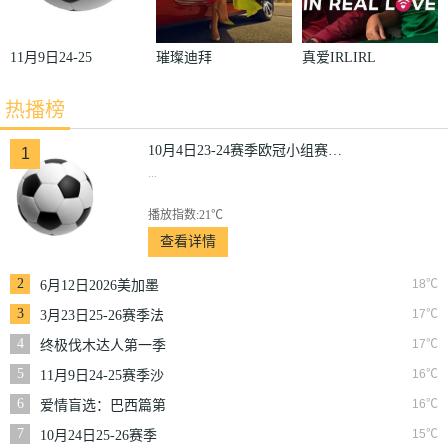
11月9日24-25
璀璨迪拜
真爱IRLIRL
赛季沙联第10
热播榜
轮利雅得体育
VS利雅得胜
10月4日23-24赛季欧冠小组赛第2轮那不勒斯VS皇家马德里
1
...
利
播放指数:21℃
查看详情
2
18℃
6月12日2026美加墨
世界杯小组赛韩国VS
3
17℃
3月23日25-26赛季法
捷克
甲第27轮雷恩VS梅斯
4
17℃
终极伐木达人第一季
5
16℃
11月9日24-25赛季沙
联第10轮利雅得体育
6
16℃
爱情盲选：巴西篇第
VS利雅得胜利
二季
7
15℃
10月24日25-26赛季