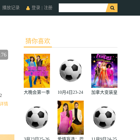
播放记录
登录
|
注册
猜你喜欢
176
收藏
大晚会第一季
10月4日23-24
加拿大变装皇
2
赛季欧冠小组
后秀：加拿大
详情
赛第2轮那不
对阵世界
勒斯VS皇家
2022
马德里
3月23日25-26
爱情盲选：巴
11月9日24-25