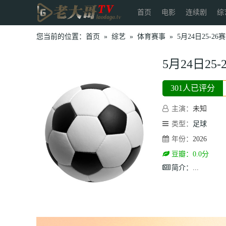
首页
电影
连续剧
综
您当前的位置：
首页
»
综艺
»
体育赛事
»
5月24日25-
5月24日2
301人已评分
主演：
未知
类型：
足球
年份：
2026
豆瓣：0.0分
简介：
...