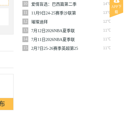
10
14℃
爱情盲选：巴西篇第二季
APP下
载
11
13℃
11月9日24-25赛季沙联第
10轮利雅得体育VS利雅得
12
12℃
璀璨迪拜
胜利
13
11℃
7月12日2026NBA夏季联
赛尼克斯VS马刺
14
11℃
7月11日2026NBA夏季联
赛公牛VS灰熊
15
11℃
2月7日25-26赛季英超第25
轮伯恩利VS西汉姆联