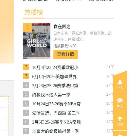
赛季法甲第27
西篇第二季
赛季沙联第10
热播榜
轮雷恩VS梅
轮利雅得体育
食在囧途
斯
VS利雅得胜
1
日本东京，霓虹大厦、单轨铁路、高
利
速列车、网络潮流...
播放指数:22℃
查看详情
2
21℃
10月4日23-24赛季欧冠小
组赛第2轮那不勒斯VS皇
3
18℃
6月12日2026美加墨世界
家马德里
杯小组赛韩国VS捷克
4
17℃
3月23日25-26赛季法甲第
个人
27轮雷恩VS梅斯
5
17℃
终极伐木达人第一季
6
15℃
10月24日25-26赛季NBA常
留言
规赛掘金VS勇士
7
15℃
爱情盲选：巴西篇 第二季
8
14℃
2月6日25-26赛季NBA常规
顶部
赛篮网VS魔术
9
14℃
加拿大的终极挑战第一季