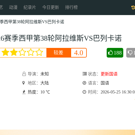
艺
动漫
纪录片
今日更新
排行榜
26赛季西甲第38轮阿拉维斯VS巴列卡诺
5-26赛季西甲第38轮阿拉维斯VS巴列卡诺
4.0
188
较差
会员
导演：
未知
状态：
更新国语
地区：
大陆
语言：
国语
热度：10 ℃
时间：
2026-05-25 16:30:0