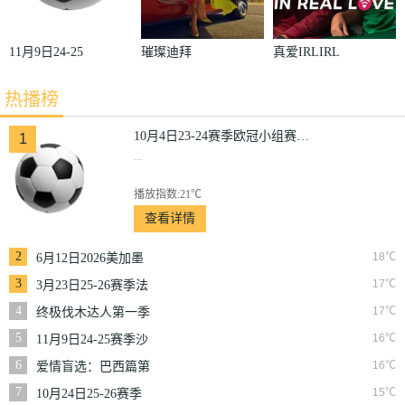
11月9日24-25
璀璨迪拜
真爱IRLIRL
赛季沙联第10
热播榜
轮利雅得体育
VS利雅得胜
10月4日23-24赛季欧冠小组赛第2轮那不勒斯VS皇家马德里
1
...
利
播放指数:21℃
查看详情
2
18℃
6月12日2026美加墨
世界杯小组赛韩国VS
3
17℃
3月23日25-26赛季法
捷克
甲第27轮雷恩VS梅斯
4
17℃
终极伐木达人第一季
5
16℃
11月9日24-25赛季沙
联第10轮利雅得体育
6
16℃
爱情盲选：巴西篇第
VS利雅得胜利
二季
7
15℃
10月24日25-26赛季