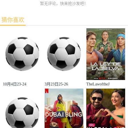
暂无评论，快来抢沙发吧！
猜你喜欢
10月4日23-24
3月23日25-26
TheLawoftheJ
赛季欧冠小组
赛季法甲第27
ungle
赛第2轮那不
轮雷恩VS梅
勒斯VS皇家
斯
马德里