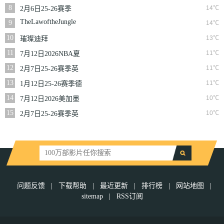
NBA常规赛掘金VS
8
14℃
2月6日25-26赛季
勇士
NBA常规赛篮网VS
TheLawoftheJungle
9
14℃
魔术
10
13℃
璀璨迪拜
11
11℃
7月12日2026NBA夏
季联赛尼克斯VS马刺
12
11℃
2月7日25-26赛季英
超第25轮伯恩利VS西
13
11℃
1月12日25-26赛季德
汉姆联
甲第16轮拜仁慕尼黑
14
10℃
7月12日2026美加墨
VS沃尔夫斯堡
世界杯四分之一决赛
15
10℃
2月7日25-26赛季英
挪威VS英格兰
超第25轮狼队VS切尔
西
问题反馈
|
下载帮助
|
最近更新
|
排行榜
|
网站地图
|
sitemap
|
RSS订阅