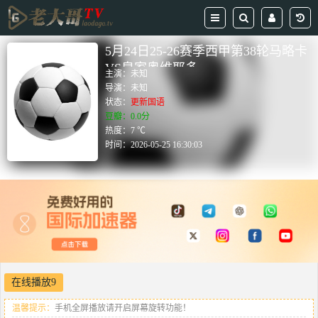
5月24日25-26赛季西甲第38轮马略卡
VS皇家奥维耶多
主演：
未知
导演：
未知
状态：
更新国语
豆瓣：0.0分
热度：7 ℃
时间：
2026-05-25 16:30:03
在线播放9
温馨提示：
手机全屏播放请开启屏幕旋转功能！