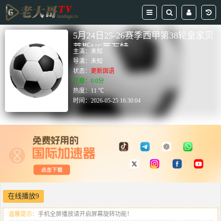
5月24日25-26赛季西甲第38轮皇家贝
蒂斯VS莱万特
主演：
未知
导演：
未知
状态：
更新国语
豆瓣：0.0分
热度：11 ℃
时间：
2026-05-25 16:30:04
在线播放9
温馨提示：
手机全屏播放请开启屏幕旋转功能！