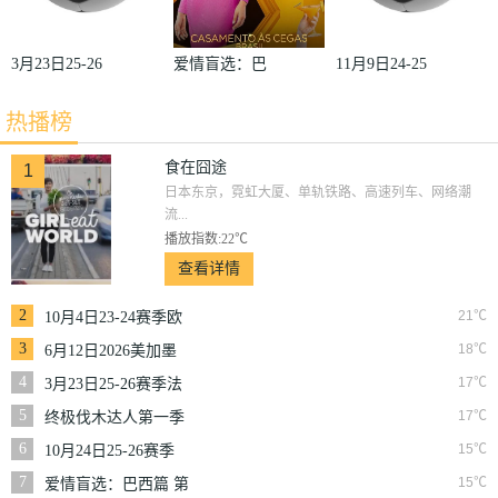
3月23日25-26
爱情盲选：巴
11月9日24-25
赛季法甲第27
西篇第二季
赛季沙联第10
热播榜
轮雷恩VS梅
轮利雅得体育
斯
VS利雅得胜
食在囧途
1
日本东京，霓虹大厦、单轨铁路、高速列车、网络潮
利
流...
播放指数:22℃
查看详情
2
21℃
10月4日23-24赛季欧
冠小组赛第2轮那不
3
18℃
6月12日2026美加墨
勒斯VS皇家马德里
世界杯小组赛韩国VS
4
17℃
3月23日25-26赛季法
捷克
甲第27轮雷恩VS梅斯
5
17℃
终极伐木达人第一季
6
15℃
10月24日25-26赛季
NBA常规赛掘金VS
7
15℃
爱情盲选：巴西篇 第
勇士