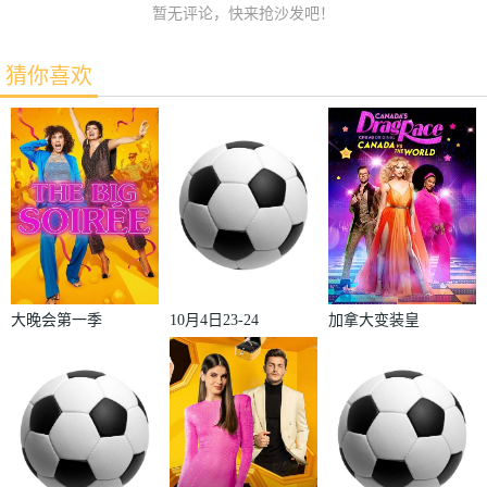
暂无评论，快来抢沙发吧！
猜你喜欢
大晚会第一季
10月4日23-24
加拿大变装皇
赛季欧冠小组
后秀：加拿大
赛第2轮那不
对阵世界
勒斯VS皇家
2022
马德里