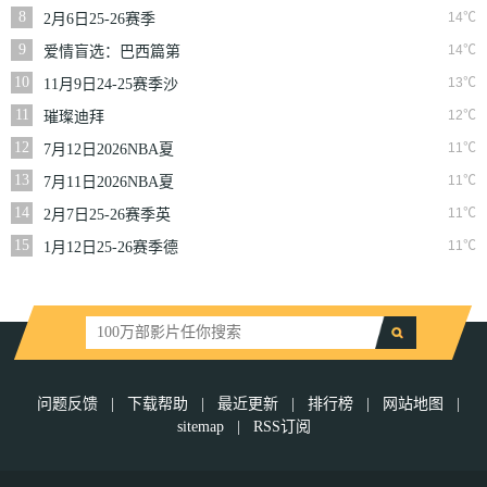
二季
8
14℃
2月6日25-26赛季
NBA常规赛篮网VS
9
14℃
爱情盲选：巴西篇第
魔术
二季
10
13℃
11月9日24-25赛季沙
联第10轮利雅得体育
11
12℃
璀璨迪拜
VS利雅得胜利
12
11℃
7月12日2026NBA夏
季联赛尼克斯VS马刺
13
11℃
7月11日2026NBA夏
季联赛公牛VS灰熊
14
11℃
2月7日25-26赛季英
超第25轮伯恩利VS西
15
11℃
1月12日25-26赛季德
汉姆联
甲第16轮拜仁慕尼黑
VS沃尔夫斯堡
问题反馈
|
下载帮助
|
最近更新
|
排行榜
|
网站地图
|
sitemap
|
RSS订阅