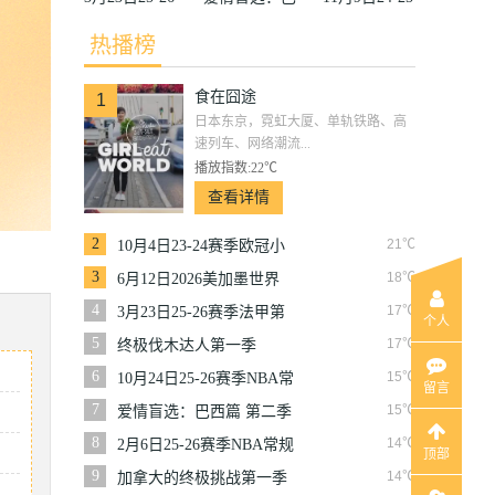
赛季法甲第27
西篇第二季
赛季沙联第10
热播榜
轮雷恩VS梅
轮利雅得体育
食在囧途
斯
VS利雅得胜
1
日本东京，霓虹大厦、单轨铁路、高
利
速列车、网络潮流...
播放指数:22℃
查看详情
2
21℃
10月4日23-24赛季欧冠小
组赛第2轮那不勒斯VS皇
3
18℃
6月12日2026美加墨世界
家马德里
杯小组赛韩国VS捷克
4
17℃
3月23日25-26赛季法甲第
个人
27轮雷恩VS梅斯
5
17℃
终极伐木达人第一季
6
15℃
10月24日25-26赛季NBA常
留言
规赛掘金VS勇士
7
15℃
爱情盲选：巴西篇 第二季
8
14℃
2月6日25-26赛季NBA常规
顶部
赛篮网VS魔术
9
14℃
加拿大的终极挑战第一季