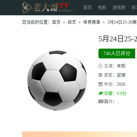
首页
电影
连续剧
综
您当前的位置：
首页
»
综艺
»
体育赛事
»
5月24日25-
5月24日2
740人已评分
主演：
未知
类型：
足球
年份：
2026
豆瓣：0.0分
简介：
...