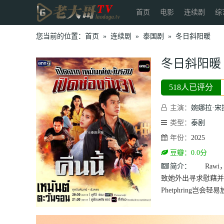
首页
电影
连续剧
综
您当前的位置：
首页
»
连续剧
»
泰国剧
»
冬日斜阳暖
冬日斜阳暖
518人已评分
主演：
婉娜拉·宋
类型：
泰剧
年份：
2025
豆瓣：0.0分
简介：
Rawi，
致她外出寻求慰藉并
Phetphring岂会轻