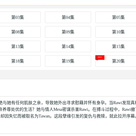
第03集
第04集
第05集
第08集
第09集
第10集
第13集
第14集
第15集
第18集
第19集
第20集
他拒绝与她有任何肌肤之亲，导致她外出寻求慰藉并怀有身孕。当Rawi发现
弃养尊处优的生活？她与情人Mesa密谋杀害Rawi。在搏斗过程中，Rawi撤下
醒，却因失忆而被取名为Tawan。这段孽缘引发的复仇与救赎，就此拉开序幕