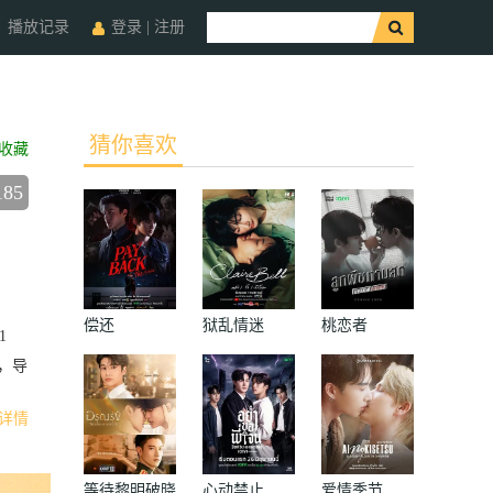
播放记录
登录
|
注册
猜你喜欢
收藏
185
偿还
狱乱情迷
桃恋者
1
亲，导
详情
等待黎明破晓
心动禁止
爱情季节