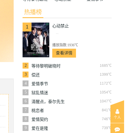
时
热播榜
心动禁止
1
...
播放指数:1936℃
查看详情
2
1685℃
等待黎明破晓时
3
1399℃
偿还
4
1172℃
爱情季节
5
1054℃
狱乱情迷
6
1047℃
清醒点，泰尔先生
7
841℃
桃恋者
个人
8
746℃
爱情契约
9
739℃
爱在是隆