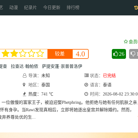
艺
动漫
纪录片
今日更新
排行榜
会员
4.0
26
较差
提查
拉查达·翰帕侬
萨提安蓬·崇普普洛伊
导演：
未知
状态：
已完结
地区：
泰国
语言：
泰语
热度：741 ℃
时间：
2026-08-02 23:30:0
一位傲慢的富家王子，被迫迎娶Phetphring。他拒绝与她有任何肌肤之
怀有身孕。当Rawi发现真相后，立即将她逐出皇宫并解除婚约。然而，
易放弃养尊处优的生...