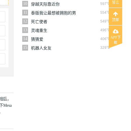
留言
10
597℃
穿越天际靠近你
11
554℃
泰版我让最想被拥抱的男
人给威胁了
顶部
12
549℃
死亡使者
13
496℃
灵魂重生
APP下
14
406℃
猜猜爱
载
15
329℃
机器人女友
真相后，
Mesa
。