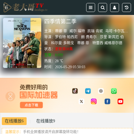
四季情第二季
主演：
蒂娜·菲
威尔·福特
凯瑞·肯妮
马可·卡尔瓦尼
埃
导演：
罗伯特·帕西尼
朗·费希尔
莎里·斯宾厄·伯
曼
科尔曼·多明戈
蒂娜·菲
特蕾西·威格菲尔德
状态：
更新第08集
豆瓣：0.0分
热度：28 ℃
时间：
2026-05-29 05:50:03
在线播放6
在线播放9
|
温馨提示：
手机全屏播放请开启屏幕旋转功能！