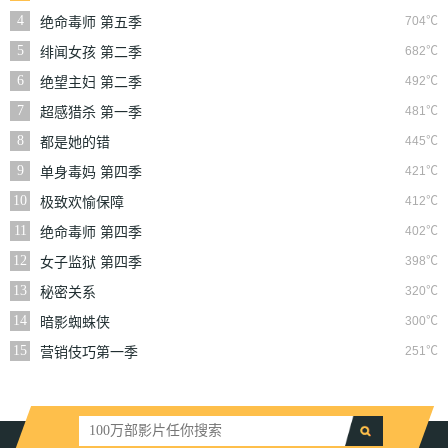
4
704℃
绝命毒师 第五季
5
682℃
绯闻女孩 第二季
6
492℃
绝望主妇 第二季
7
481℃
超感猎杀 第一季
8
445℃
都是她的错
9
421℃
单身毒妈 第四季
10
412℃
极致欢愉保障
11
402℃
绝命毒师 第四季
12
398℃
女子监狱 第四季
13
320℃
秘密关系
14
300℃
暗影蜘蛛侠
15
251℃
营销伎巧第一季