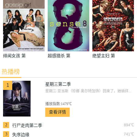
季
绯闻女孩 第
超感猎杀 第
绝望主妇 第
二季
一季
二季
热播榜
星期三第二季
1
星期三·亚当斯（珍娜·奥尔特加饰）回来了。她徜徉...
播放指数:1479℃
查看详情
2
894℃
行尸走肉第二季
3
741℃
失序边缘