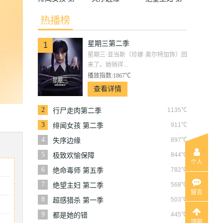
二季
二季
热播榜
星期三第二季
1
星期三·亚当斯（珍娜·奥尔特加饰）回
来了。她徜徉...
播放指数:1867℃
查看详情
2
1135℃
行尸走肉第二季
3
911℃
绯闻女孩 第二季
4
897℃
失序边缘
5
844℃
极致欢愉保障
个人
6
782℃
绝命毒师 第五季
7
568℃
绝望主妇 第二季
留言
8
503℃
超感猎杀 第一季
9
445℃
都是她的错
顶部