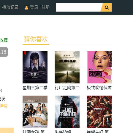
播放记录
登录
|
注册
猜你喜欢
收藏
118
星期三第二季
行尸走肉第二
极致欢愉保障
3
季
犯发
详情
绯闻女孩 第
失序边缘
绝望主妇 第