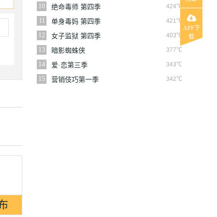
10
424℃
绝命毒师 第四季
11
421℃
单身毒妈 第四季
APP下
12
403℃
女子监狱 第四季
载
13
377℃
暗影蜘蛛侠
14
343℃
爱·恋第三季
15
342℃
营销伎巧第一季