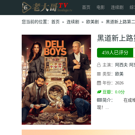
首页
电影
连续剧
综
您当前的位置：
首页
»
连续剧
»
欧美剧
»
黑道新上路第
黑道新上路
459人已评分
主演：
阿西夫·阿
类型：
欧美
年份：
2026
豆瓣：0.0分
简介：
在成堆的
现！...