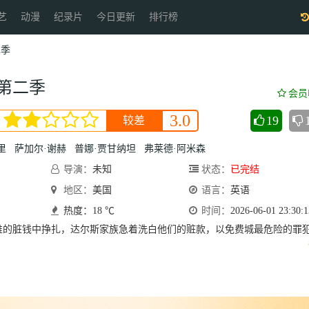
艺
动漫
纪录片
今日更新
排行榜
二季
第二季
会员
3.0
19
较差
里
萨加尔·谢赫
普娜·贾甘纳坦
弗莱德·阿米森
导演：
未知
状态：
已完结
地区：
美国
语言：
英语
热度：18 ℃
时间：
2026-06-01 23:30:1
脏钱中挣扎，达尔斯家族急着洗白他们的赃款，以免费城最危险的罪