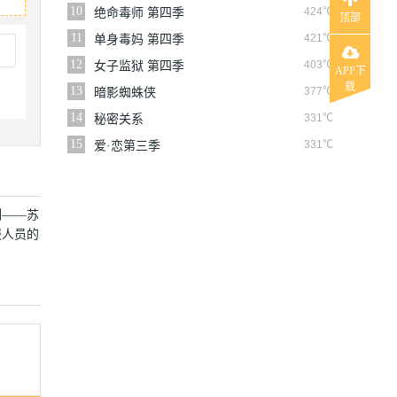
10
424℃
绝命毒师 第四季
顶部
11
421℃
单身毒妈 第四季
12
403℃
女子监狱 第四季
APP下
载
13
377℃
暗影蜘蛛侠
14
331℃
秘密关系
15
331℃
爱·恋第三季
刻——苏
报人员的