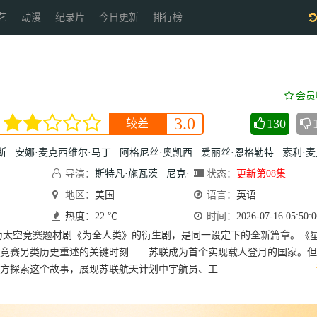
艺
动漫
纪录片
今日更新
排行榜
会员
3.0
130
较差
斯
安娜·麦克西维尔·马丁
阿格尼丝·奥凯西
爱丽丝·恩格勒特
索利·麦克
导演：
斯特凡·施瓦茨
尼克·
状态：
更新第08集
墨菲
地区：
美国
语言：
英语
热度：22 ℃
时间：
2026-07-16 05:50:0
空竞赛题材剧《为全人类》的衍生剧，是同一设定下的全新篇章。《
竞赛另类历史重述的关键时刻——苏联成为首个实现载人登月的国家。但
方探索这个故事，展现苏联航天计划中宇航员、工...