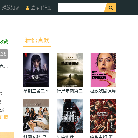
播放记录
登录
|
注册
猜你喜欢
收藏
138
劳德
亚当·那加提斯
鲁比·阿什伯恩·瑟金斯
约瑟夫·戴维斯
普里亚
星期三第二季
行尸走肉第二
极致欢愉保障
6
季
星
这
详情
绯闻女孩 第
失序边缘
绝望主妇 第