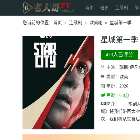
首页
电影
连续剧
综
您当前的位置：
首页
»
连续剧
»
欧美剧
»
星城第一季
星城第一季
473人已评分
主演：
瑞斯·伊凡
类型：
欧美
年份：
2026
豆瓣：0.0分
简介：
本剧为太
城》将我们带回太空
次，我们将从铁幕后