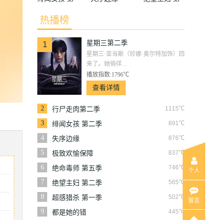
二季
二季
热播榜
星期三第二季
1
星期三·亚当斯（珍娜·奥尔特加饰）回
来了。她徜徉...
播放指数:1796℃
查看详情
2
1115℃
行尸走肉第二季
3
891℃
绯闻女孩 第二季
4
876℃
失序边缘
5
837℃
极致欢愉保障
6
746℃
绝命毒师 第五季
个人
7
565℃
绝望主妇 第二季
8
502℃
超感猎杀 第一季
留言
9
445℃
都是她的错