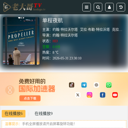
单程夜航
主演：
约翰·特拉沃尔塔
艾拉·布勒·特拉沃塔
克拉克·肖特韦尔
导演：
约翰·特拉沃尔塔
状态：
HD
豆瓣：0.0分
热度：8 ℃
时间：
2026-05-31 23:30:10
在线播放6
在线播放9
|
温馨提示：
手机全屏播放请开启屏幕旋转功能！