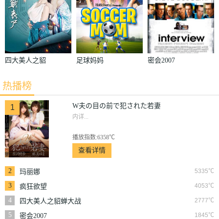
四大美人之貂
足球妈妈
密会2007
蝉大战丧尸
热播榜
W夫の目の前で犯された若妻
1
内详...
播放指数:6358℃
查看详情
2
5335℃
玛丽娜
3
4053℃
疯狂欲望
4
2777℃
四大美人之貂蝉大战
丧尸
5
1845℃
密会2007