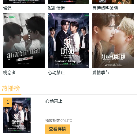
偿还
狱乱情迷
等待黎明破晓
时
桃恋者
心动禁止
爱情季节
热播榜
心动禁止
1
...
播放指数:2044℃
查看详情