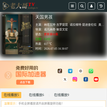
天国男孩
主演：
纳塔瓦特·吉罗提昆
诺拉维特·提迪查伦拉
奥利弗·普帕特
导演：
诺凡纳奇·柴亚文宏
状态：
更新第06集
豆瓣：0.0分
热度：617 ℃
时间：
2026-07-05 16:30:07
在线播放5
在线播放6
在线播放9
|
|
温馨提示：
手机全屏播放请开启屏幕旋转功能！