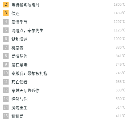
2
1805℃
等待黎明破晓时
3
1489℃
偿还
4
1297℃
爱情季节
5
1126℃
清醒点，泰尔先生
6
1092℃
狱乱情迷
7
886℃
桃恋者
8
841℃
爱情契约
9
749℃
爱在是隆
10
746℃
泰版我让最想被拥抱
的男人给威胁了
11
688℃
死亡使者
12
608℃
穿越天际靠近你
13
530℃
怦然与你
14
514℃
灵魂重生
15
411℃
猜猜爱