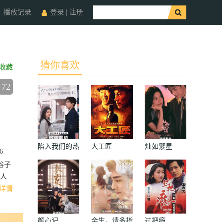
播放记录
登录
|
注册
猜你喜欢
收藏
72
陷入我们的热
大工匠
灿如繁星
6
恋
谷子
人
详情
颜心记
余生，请多指
过把瘾