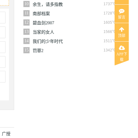
10
1737℃
余生，请多指教
11
1728℃
南部档案
留言
12
1605℃
碧血剑2007
13
1566℃
当家的女人
顶部
14
1511℃
我们的少年时代
15
1342℃
罚罪2
APP下
载
，广授