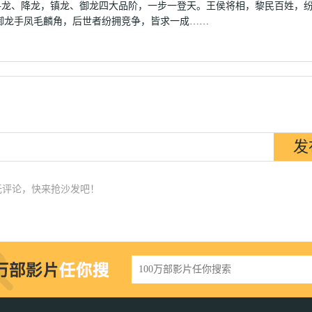
寻龙、降龙，镇龙、御龙四大品阶，一步一登天。王侯将相，黎民百姓，
龙手凤毛麟角，后世者纷拥竞争，皆求一成……
无评论，快来抢沙发吧！