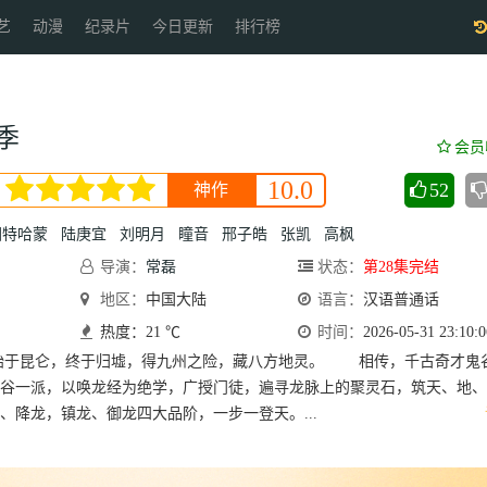
艺
动漫
纪录片
今日更新
排行榜
季
会员
10.0
52
神作
图特哈蒙
陆庚宜
刘明月
瞳音
邢子皓
张凯
高枫
导演：
常磊
状态：
第28集完结
地区：
中国大陆
语言：
汉语普通话
热度：21 ℃
时间：
2026-05-31 23:10:0
始于昆仑，终于归墟，得九州之险，藏八方地灵。 相传，千古奇才鬼
谷一派，以唤龙经为绝学，广授门徒，遍寻龙脉上的聚灵石，筑天、地、
、降龙，镇龙、御龙四大品阶，一步一登天。...