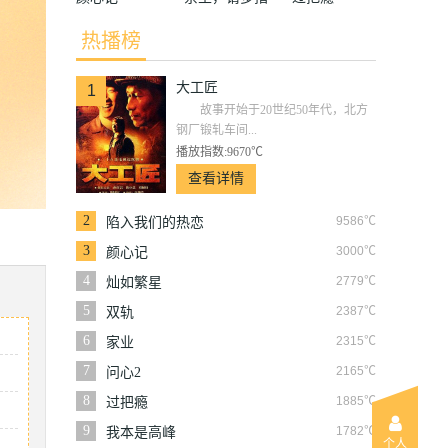
教
热播榜
大工匠
1
故事开始于20世纪50年代，北方
钢厂锻轧车间...
播放指数:9670℃
查看详情
2
9586℃
陷入我们的热恋
3
3000℃
颜心记
4
2779℃
灿如繁星
5
2387℃
双轨
6
2315℃
家业
7
2165℃
问心2
8
1885℃
过把瘾
9
1782℃
我本是高峰
个人