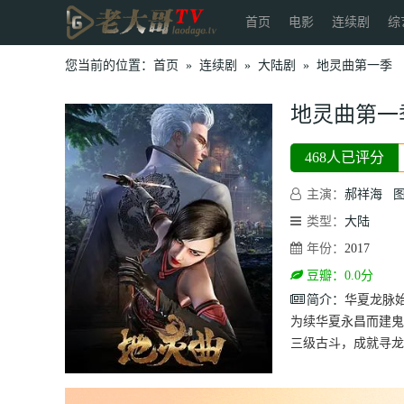
首页
电影
连续剧
综
您当前的位置：
首页
»
连续剧
»
大陆剧
»
地灵曲第一季
地灵曲第一
468人已评分
主演：
郝祥海
类型：
大陆
年份：
2017
豆瓣：0.0分
简介：
华夏龙脉
为续华夏永昌而建鬼
三级古斗，成就寻龙