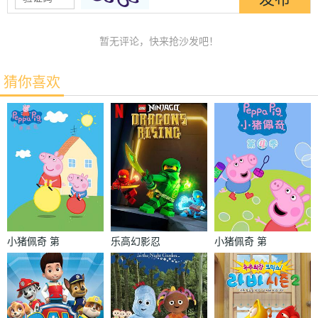
暂无评论，快来抢沙发吧！
猜你喜欢
小猪佩奇 第
乐高幻影忍
小猪佩奇 第
一季
者：神龙崛起
四季