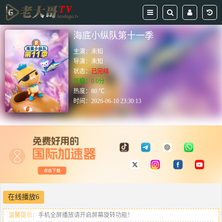
海底小纵队第十一季
主演：
未知
导演：
未知
状态：
已完结
豆瓣：0.0分
热度：80 ℃
时间：
2026-06-10 23:30:13
在线播放6
温馨提示：
手机全屏播放请开启屏幕旋转功能！