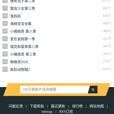
6
1023℃
爆笑虫子第二季
7
802℃
瓢虫少女第三季
8
543℃
鬼妈妈
9
400℃
海绵宝宝全集
10
380℃
小猪佩奇 第八季
11
312℃
变形金刚第一季
12
307℃
瑞克和莫蒂第八季
13
292℃
小猪佩奇 第三季
14
274℃
蜘蛛侠2020
15
214℃
疯狂动物城2
问题反馈
|
下载帮助
|
最近更新
|
排行榜
|
网站地图
|
sitemap
|
RSS订阅