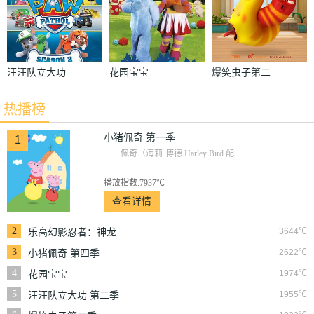
汪汪队立大功
花园宝宝
爆笑虫子第二
第二季
季
热播榜
小猪佩奇 第一季
1
佩奇（海莉·博德 Harley Bird 配...
播放指数:7937℃
查看详情
2
3644℃
乐高幻影忍者：神龙
崛起
3
2622℃
小猪佩奇 第四季
4
1974℃
花园宝宝
5
1955℃
汪汪队立大功 第二季