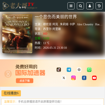
一个悲伤而美丽的世界
主演：
穆尼亚·阿克
朱莉娅·卡萨
Alex Choueiry
Hasan Akil
导演：
西里尔·阿里斯
状态：
HD
豆瓣：0.0分
热度：13 ℃
时间：
2026-05-31 23:30:10
在线播放6
温馨提示：
手机全屏播放请开启屏幕旋转功能！