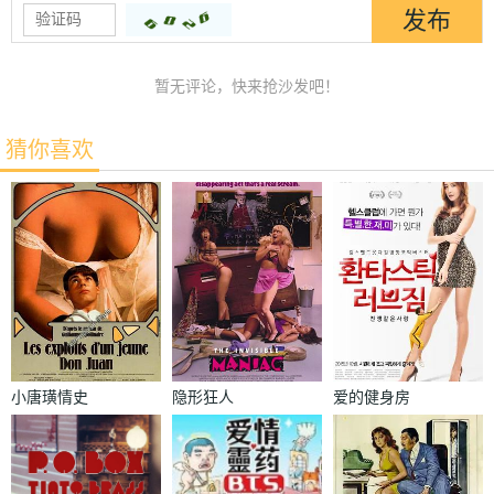
暂无评论，快来抢沙发吧！
猜你喜欢
小唐璜情史
隐形狂人
爱的健身房