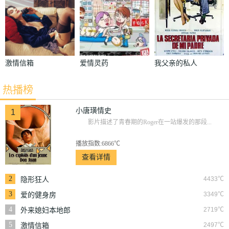
激情信箱
爱情灵药
我父亲的私人
秘书
热播榜
小唐璜情史
1
影片描述了青春期的Roger在一站爆发的那段...
播放指数:6866℃
查看详情
2
4433℃
隐形狂人
3
3349℃
爱的健身房
4
2719℃
外来媳妇本地郎
5
2497℃
激情信箱