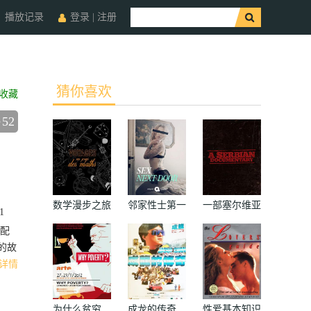
播放记录
登录
|
注册
猜你喜欢
收藏
52
数学漫步之旅
邻家性士第一
一部塞尔维亚
1
季
纪录片
斯配
的故
详情
为什么贫穷
成龙的传奇
性爱基本知识