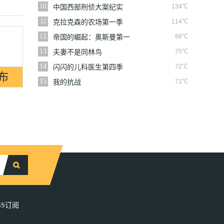
10
134℃
中国西部刑侦大案纪实
11
114℃
克拉克森的农场第一季
12
88℃
帝国的崛起：奥斯曼第一
季
13
75℃
夫妻不是同林鸟
14
72℃
闪闪的儿科医生第四季
15
71℃
我的抗战
SS订阅