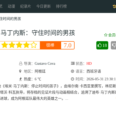
艺
动漫
纪录片
今日更新
排行榜
住时间的男孩
·马丁内斯：守住时间的男孩
会员
7.0
18
很棒
导演：
Gustavo Cova
状态：
HD
地区：
阿根廷
语言：
西班牙语
热度：6 ℃
时间：
2026-05-31 23:30:1
映《埃米·马丁内斯：停止时间的孩子》，由埃尔南·卡西亚里撰写，林尼
塔沃·科瓦执导，将存档的见证片段与动画相结合，追溯了迪布·马丁内斯
进球，成为阿根廷队最伟大的英雄之一。...