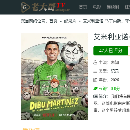
首页
电影
连续剧
综
您当前的位置：
首页
»
纪录片
»
艾米利亚诺·马丁内斯：守
艾米利亚诺
47人已评分
主演：
未知
类型：
记录
年份：
2026
豆瓣：0.0分
简介：
我们将首
图。这部电影由古斯
事，这个男孩梦想着