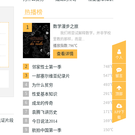
热播榜
数学漫步之旅
1
我们将尝试解释数学，并非学校
里教的那样，而是...
播放指数:796℃
查看详情
个人
2
748℃
邻家性士第一季
3
547℃
留言
一部塞尔维亚纪录片
4
493℃
为什么贫穷
5
291℃
顶部
性爱基本知识
6
249℃
成龙的传奇
7
171℃
APP下
袁腾飞讲历史
载
见证片段
8
169℃
今日说法2014
9
150℃
航拍中国第一季