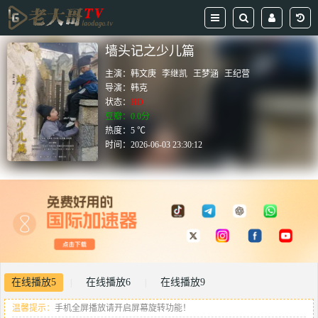
墙头记之少儿篇
主演：
韩文庚
李继凯
王梦涵
王纪营
导演：
韩克
状态：
HD
豆瓣：0.0分
热度：5 ℃
时间：
2026-06-03 23:30:12
在线播放5
在线播放6
在线播放9
|
|
温馨提示：
手机全屏播放请开启屏幕旋转功能！