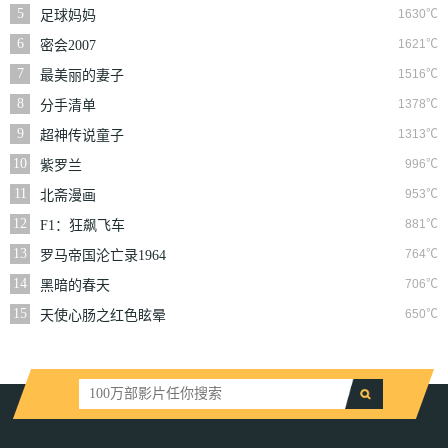
丧尸
5
1630℃
足球妈妈
6
1621℃
密会2007
7
1516℃
最美丽的妻子
8
1378℃
分手清单
9
1313℃
超神传说童子
10
996℃
紫罗兰
11
953℃
北斋漫画
12
881℃
F1：狂飙飞车
13
764℃
罗马帝国沦亡录1964
14
706℃
黑暗的春天
15
650℃
天使心肠之红色眩晕