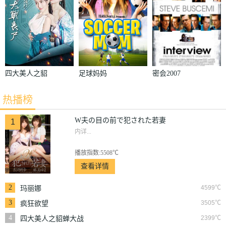
四大美人之貂
足球妈妈
密会2007
蝉大战丧尸
热播榜
W夫の目の前で犯された若妻
1
内详...
播放指数:5508℃
查看详情
2
4599℃
玛丽娜
3
3505℃
疯狂欲望
4
2399℃
四大美人之貂蝉大战