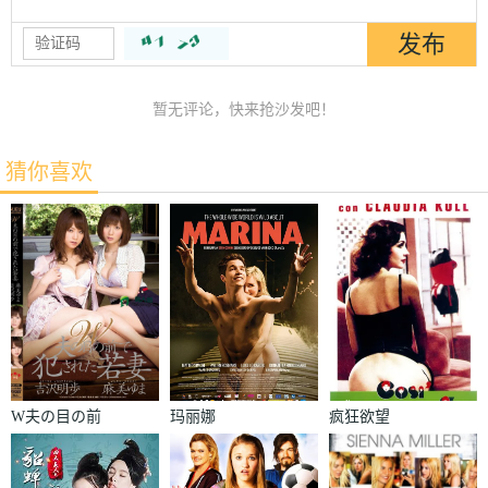
暂无评论，快来抢沙发吧！
猜你喜欢
W夫の目の前
玛丽娜
疯狂欲望
で犯された若
妻