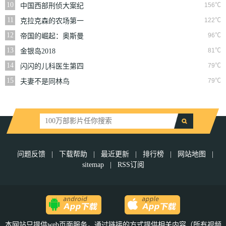
10
156℃
中国西部刑侦大案纪
实
11
122℃
克拉克森的农场第一
季
12
96℃
帝国的崛起：奥斯曼
第一季
13
81℃
金银岛2018
14
79℃
闪闪的儿科医生第四
季
15
79℃
夫妻不是同林鸟
问题反馈
|
下载帮助
|
最近更新
|
排行榜
|
网站地图
|
sitemap
|
RSS订阅
本网站只提供web页面服务，通过链接的方式提供相关内容（所有视频