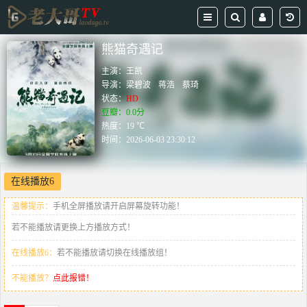
熊猫奇遇记
主演：
王凯
导演：
梁碧波
蒋浩
蔡琦
状态：
HD
豆瓣：0.0分
热度：19 ℃
时间：
2026-06-03 23:30:12
在线播放6
温馨提示：
手机全屏播放请开启屏幕旋转功能！
若不能播放请更换上方播放方式！
在线播放6：
若不能播放请切换在线播放组！
不能播放？
点此报错！