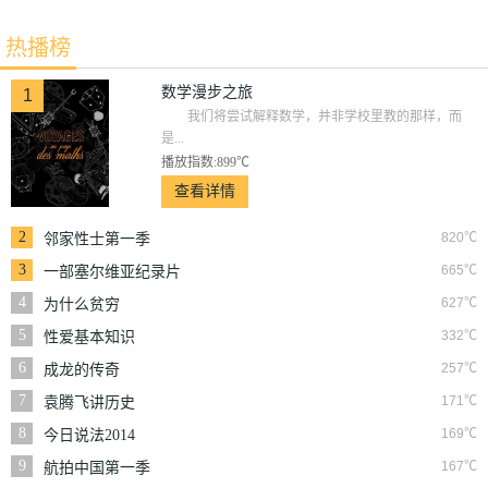
热播榜
数学漫步之旅
1
我们将尝试解释数学，并非学校里教的那样，而
是...
播放指数:899℃
查看详情
2
820℃
邻家性士第一季
3
665℃
一部塞尔维亚纪录片
4
627℃
为什么贫穷
5
332℃
性爱基本知识
6
257℃
成龙的传奇
7
171℃
袁腾飞讲历史
8
169℃
今日说法2014
9
167℃
航拍中国第一季