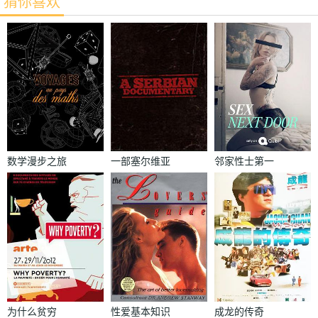
猜你喜欢
数学漫步之旅
一部塞尔维亚
邻家性士第一
纪录片
季
为什么贫穷
性爱基本知识
成龙的传奇