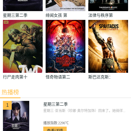
星期三第二季
绯闻女孩 第
法律与秩序第
二季
二十二季
行尸走肉第十
怪奇物语第二
斯巴达克斯：
季
季
竞技场之神
热播榜
星期三第二季
1
星期三·亚当斯（珍娜·奥尔特加饰）回来了。她徜徉...
播放指数:2296℃
查看详情