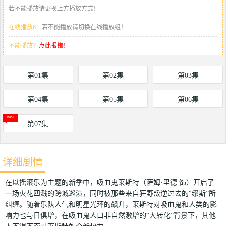
若不能播放请更换上方播放方式！
在线播放6：
若不能播放请切换在线播放组！
不能播放？
点此报错！
第01集
第02集
第03集
第04集
第05集
第06集
第07集
详细剧情
在以摇滚乐为主题的新季中，吸血鬼莱斯特（萨姆·里德 饰）开启了
一场火花四溅的跨城巡演，同时被那些来自狂野叛逆过去的“缪斯”所
纠缠。随着乐队人气和明星光环的飙升，莱斯特对吸血鬼和人类的影
响力也与日俱增，在吸血鬼人口非自然激增的“大转化”背景下，其他