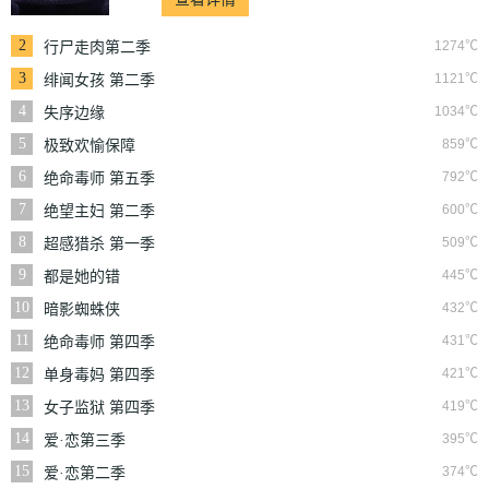
2
1274℃
行尸走肉第二季
3
1121℃
绯闻女孩 第二季
4
1034℃
失序边缘
5
859℃
极致欢愉保障
6
792℃
绝命毒师 第五季
7
600℃
绝望主妇 第二季
8
509℃
超感猎杀 第一季
9
445℃
都是她的错
10
432℃
暗影蜘蛛侠
11
431℃
绝命毒师 第四季
12
421℃
单身毒妈 第四季
13
419℃
女子监狱 第四季
14
395℃
爱·恋第三季
15
374℃
爱·恋第二季