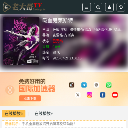
吸血鬼莱斯特
主演：
萨姆·里德
雅各布·安德森
阿萨德·扎曼
德莱尼·海勒斯
导演：
克雷格·齐斯克
状态：
已完结
豆瓣：0.0分
热度：89 ℃
时间：
2026-07-21 23:30:15
在线播放6
在线播放9
|
温馨提示：
手机全屏播放请开启屏幕旋转功能！