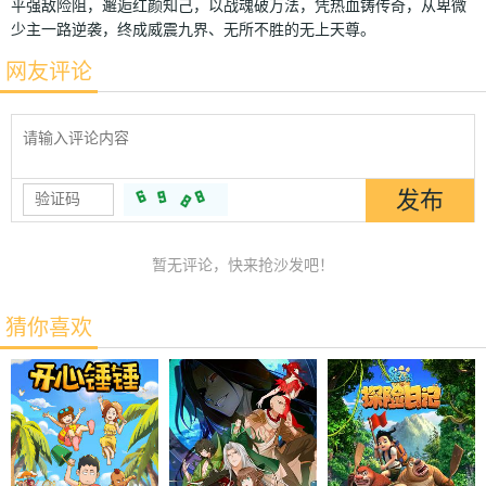
平强敌险阻，邂逅红颜知己，以战魂破万法，凭热血铸传奇，从卑微
少主一路逆袭，终成威震九界、无所不胜的无上天尊。
网友评论
暂无评论，快来抢沙发吧！
猜你喜欢