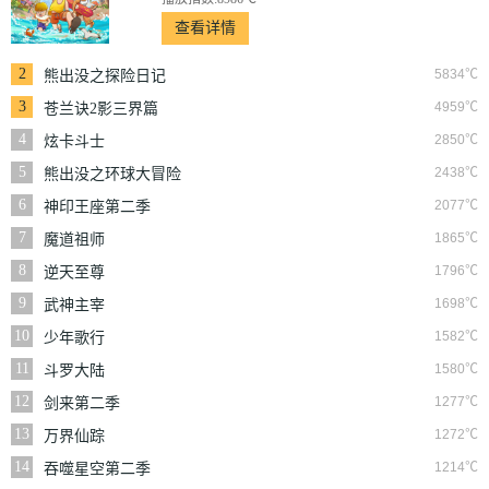
查看详情
2
5834℃
熊出没之探险日记
3
4959℃
苍兰诀2影三界篇
4
2850℃
炫卡斗士
5
2438℃
熊出没之环球大冒险
6
2077℃
神印王座第二季
7
1865℃
魔道祖师
8
1796℃
逆天至尊
9
1698℃
武神主宰
10
1582℃
少年歌行
11
1580℃
斗罗大陆
12
1277℃
剑来第二季
13
1272℃
万界仙踪
14
1214℃
吞噬星空第二季