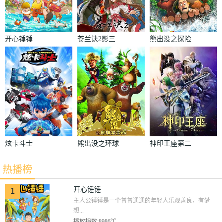
开心锤锤
苍兰诀2影三
熊出没之探险
界篇
日记
炫卡斗士
熊出没之环球
神印王座第二
大冒险
季
热播榜
开心锤锤
1
主人公锤锤是一个普普通通的年轻人乐观善良，有梦
想...
播放指数:8986℃