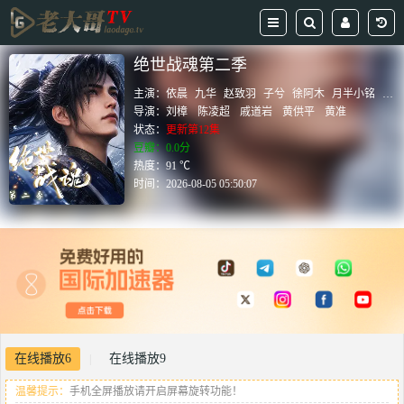
绝世战魂第二季
主演：
依晨
九华
赵致羽
子兮
徐阿木
月半小铭
啸
导演：
刘樟
陈凌超
戚道岩
黄供平
黄准
状态：
更新第12集
豆瓣：0.0分
热度：91 ℃
时间：
2026-08-05 05:50:07
在线播放6
在线播放9
|
温馨提示：
手机全屏播放请开启屏幕旋转功能！