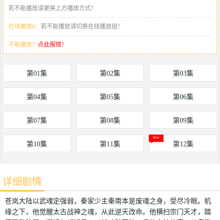
若不能播放请更换上方播放方式！
在线播放6：
若不能播放请切换在线播放组！
不能播放？
点此报错！
第01集
第02集
第03集
第04集
第05集
第06集
第07集
第08集
第09集
第10集
第11集
第12集
详细剧情
苍岚大陆以武魂定强弱，秦家少主秦南本是废魂之身，受尽冷眼。机
缘之下，他觉醒太古战神之魂，从此逆天改命。他横扫宗门天才，踏