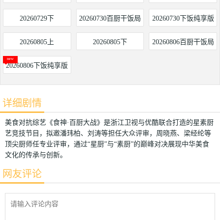
20260729下
20260730百厨干饭局
20260730下饭纯享版
20260805上
20260805下
20260806百厨干饭局
20260806下饭纯享版
详细剧情
美食对抗综艺《食神·百厨大战》是浙江卫视与优酷联合打造的星素厨
艺竞技节目，拟邀潘玮柏、刘涛等担任大众评审，周晓燕、梁经纶等
顶尖厨师任专业评审，通过“星厨”与“素厨”的巅峰对决展现中华美食
文化的传承与创新。
网友评论