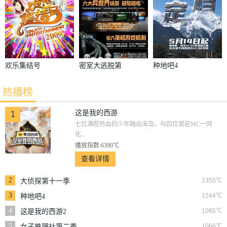
欢乐集结号
密室大逃脱第
种地吧4
五季
热播榜
这是我的西游
1
七位满腔热血的少年踏出海岛，与四位常驻MC一同
化...
播放指数:6390℃
查看详情
2
2355℃
大侦探第十一季
3
1244℃
种地吧4
4
1085℃
这是我的西游2
5
1066℃
女子推理社第二季