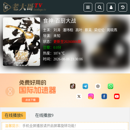
食神·百厨大战
主演：
刘涛
潘玮柏
高叶
蔡昊
梁经伦
周晓燕
导演：
未知
状态：
更新至20260806期
豆瓣：0.0分
热度：1074 ℃
时间：
2026-08-06 23:30:06
在线播放6
在线播放9
|
温馨提示：
手机全屏播放请开启屏幕旋转功能！