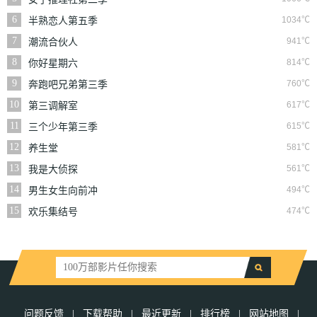
6
1034℃
半熟恋人第五季
7
941℃
潮流合伙人
8
814℃
你好星期六
9
760℃
奔跑吧兄弟第三季
10
617℃
第三调解室
11
615℃
三个少年第三季
12
581℃
养生堂
13
561℃
我是大侦探
14
494℃
男生女生向前冲
15
474℃
欢乐集结号
问题反馈
|
下载帮助
|
最近更新
|
排行榜
|
网站地图
|