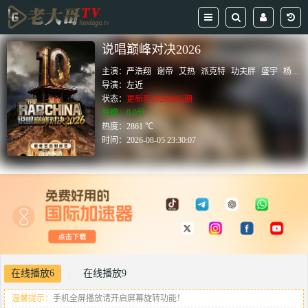
说唱巅峰对决2026
主演：
严浩翔
谢帝
艾热
派克特
功夫胖
盛宇
杨长青
导演：
左近
状态：
更新至20260805期
豆瓣：0.0分
热度：2861 ℃
时间：
2026-08-05 23:30:07
在线播放6
在线播放9
|
温馨提示：
手机全屏播放请开启屏幕旋转功能！