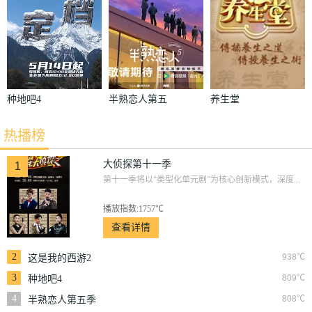
种地吧4
半熟恋人第五
养生堂
季
热播榜
大侦探第十一季
1
第十一季将以“类型化单元剧”为核心创新模式，深度...
播放指数:1757℃
查看详情
2
938℃
这是我的西游2
3
809℃
种地吧4
4
808℃
半熟恋人第五季