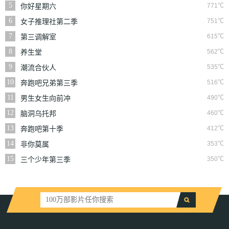
5
771℃
你好星期六
6
751℃
女子推理社第二季
7
615℃
第三调解室
8
562℃
养生堂
9
535℃
潮流合伙人
10
516℃
奔跑吧兄弟第三季
11
490℃
男生女生向前冲
12
460℃
脑洞乌托邦
13
412℃
奔跑吧第十季
14
353℃
非你莫属
15
350℃
三个少年第三季