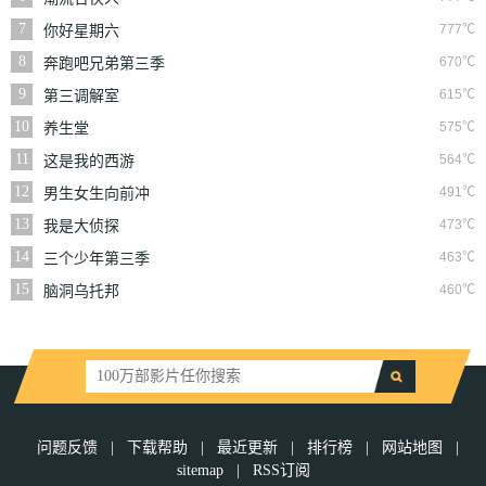
7
777℃
你好星期六
8
670℃
奔跑吧兄弟第三季
9
615℃
第三调解室
10
575℃
养生堂
11
564℃
这是我的西游
12
491℃
男生女生向前冲
13
473℃
我是大侦探
14
463℃
三个少年第三季
15
460℃
脑洞乌托邦
问题反馈
|
下载帮助
|
最近更新
|
排行榜
|
网站地图
|
sitemap
|
RSS订阅