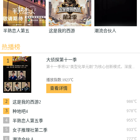
半熟恋人第五
这是我的西游
潮流合伙人
季
2
热播榜
大侦探第十一季
1
第十一季将以“类型化单元剧”为核心创新模式，深度...
播放指数:1923℃
查看详情
2
986℃
这是我的西游2
3
978℃
种地吧4
4
955℃
半熟恋人第五季
5
933℃
女子推理社第二季
6
777℃
潮流合伙人