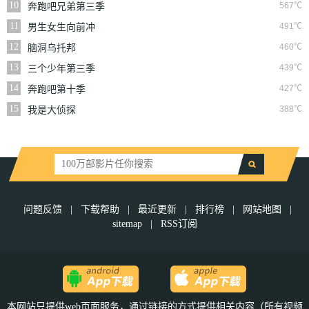
10
567℃
奔跑吧兄弟第三季
11
491℃
男生女生向前冲
12
460℃
脑洞乌托邦
13
439℃
三个少年第三季
14
427℃
奔跑吧第十季
15
388℃
我是大侦探
问题反馈
|
下载帮助
|
最近更新
|
排行榜
|
网站地图
|
sitemap
|
RSS订阅
本网站只提供web页面服务，通过链接的方式提供相关内容（所有视频