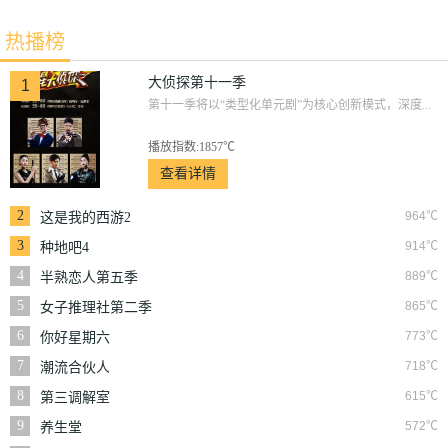
2
季
热播榜
大侦探第十一季
1
第十一季将以“类型化单元剧”为核心创新模式，深度...
播放指数:1857℃
查看详情
2
964℃
这是我的西游2
3
914℃
种地吧4
4
889℃
半熟恋人第五季
5
865℃
女子推理社第二季
6
773℃
你好星期六
7
718℃
潮流合伙人
8
615℃
第三调解室
9
572℃
养生堂