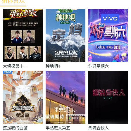
猜你喜欢
大侦探第十一
种地吧4
你好星期六
季
这是我的西游
半熟恋人第五
潮流合伙人