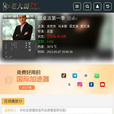
圆桌派第一季
圆桌π
主演：
余世存
马未都
梁文道
窦文涛
导演：
苏雷
状态：
已完结 共24期
豆瓣：0.0分
热度：3674 ℃
时间：
2023-05-07 16:00:36
在线播放10
温馨提示：
手机全屏播放请开启屏幕旋转功能！