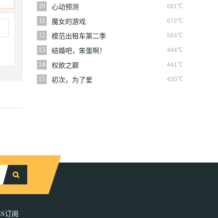
10
681℃
心动预测
11
672℃
魔女的游戏
12
564℃
模范出租车第二季
13
444℃
结婚吧，笨蛋啊！
14
441℃
权欲之巅
15
420℃
初次，为了爱
SS订阅