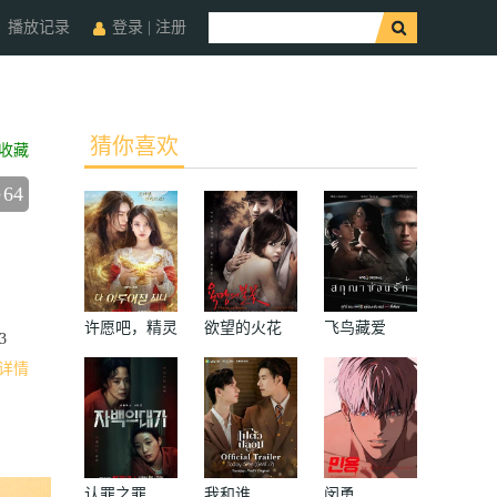
播放记录
登录
|
注册
猜你喜欢
收藏
64
许愿吧，精灵
欲望的火花
飞鸟藏爱
3
详情
认罪之罪
我和谁
闵勇