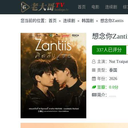
首页
电影
连续剧
综
您当前的位置：
首页
»
连续剧
»
韩国剧
»
想念你Zantiis
想念你Zantii
337人已评分
主演：
Nut Traipa
类型：
泰国
年份：
2026
豆瓣：0.0分
简介：
......