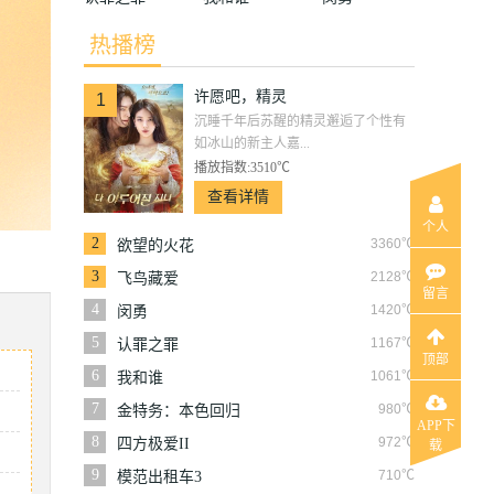
热播榜
许愿吧，精灵
1
沉睡千年后苏醒的精灵邂逅了个性有
如冰山的新主人嘉...
播放指数:3510℃
查看详情
个人
2
3360℃
欲望的火花
3
2128℃
飞鸟藏爱
留言
4
1420℃
闵勇
5
1167℃
认罪之罪
顶部
6
1061℃
我和谁
7
980℃
金特务：本色回归
APP下
8
972℃
四方极爱II
载
9
710℃
模范出租车3