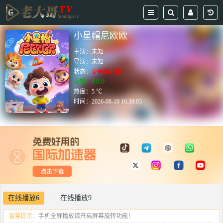
小星帽尼欧欧
主演：
未知
导演：
未知
状态：
更新第22集
豆瓣：0.0分
热度：5 ℃
时间：
2026-08-10 16:30:03
在线播放6
在线播放9
|
温馨提示：
手机全屏播放请开启屏幕旋转功能！