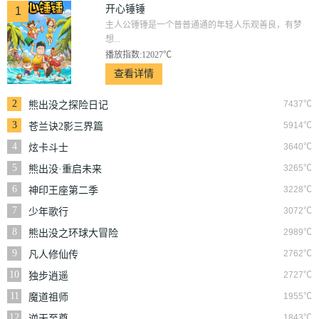
开心锤锤
1
主人公锤锤是一个普普通通的年轻人乐观善良，有梦
想...
播放指数:12027℃
查看详情
2
7437℃
熊出没之探险日记
3
5914℃
苍兰诀2影三界篇
4
3640℃
炫卡斗士
5
3265℃
熊出没·重启未来
6
3228℃
神印王座第二季
7
3072℃
少年歌行
8
2989℃
熊出没之环球大冒险
9
2762℃
凡人修仙传
10
2727℃
独步逍遥
11
1955℃
魔道祖师
12
1843℃
逆天至尊