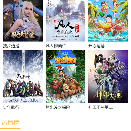
独步逍遥
凡人修仙传
开心锤锤
少年歌行
熊出没之探险
神印王座第二
日记
季
热播榜