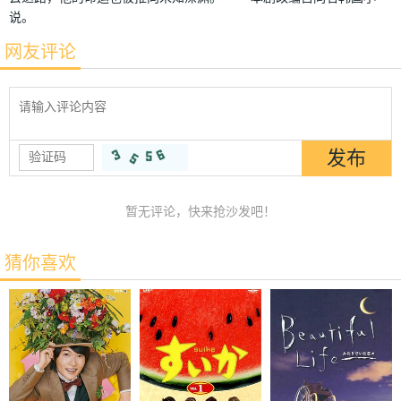
说。
网友评论
暂无评论，快来抢沙发吧！
猜你喜欢