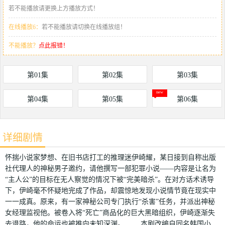
若不能播放请更换上方播放方式！
在线播放6：
若不能播放请切换在线播放组！
不能播放？
点此报错！
第01集
第02集
第03集
第04集
第05集
第06集
详细剧情
怀揣小说家梦想、在旧书店打工的推理迷伊崎耀，某日接到自称出版
社代理人的神秘男子邀约，请他撰写一部犯罪小说——内容是让名为
“主人公”的目标在无人察觉的情况下被“完美暗杀”。在对方话术诱导
下，伊崎毫不怀疑地完成了作品，却震惊地发现小说情节竟在现实中
一一成真。原来，有一家神秘公司专门执行“杀害”任务，并派出神秘
女经理监视他。被卷入将“死亡”商品化的巨大黑暗组织，伊崎逐渐失
去退路，他的命运也被推向未知深渊。 本剧改编自同名韩国小