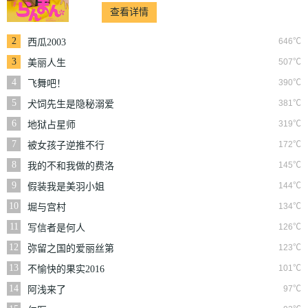
查看详情
2
646℃
西瓜2003
3
507℃
美丽人生
4
390℃
飞舞吧！
5
381℃
犬饲先生是隐秘溺爱
上司
6
319℃
地狱占星师
7
172℃
被女孩子逆推不行
吗？
8
145℃
我的不和我做的费洛
蒙男友
9
144℃
假装我是美羽小姐
10
134℃
堀与宫村
11
126℃
写信者是何人
12
123℃
弥留之国的爱丽丝第
三季
13
101℃
不愉快的果实2016
14
97℃
阿浅来了