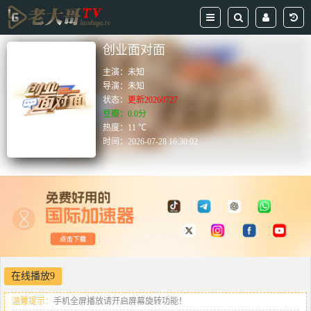
创业面对面
主演：
未知
导演：
未知
状态：
更新20260727
豆瓣：0.0分
热度：11 ℃
时间：
2026-07-28 16:30:02
在线播放9
温馨提示：
手机全屏播放请开启屏幕旋转功能！