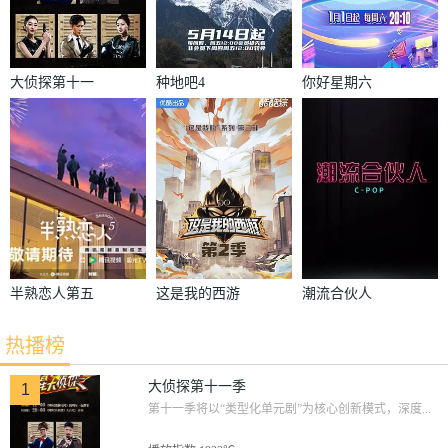
大侦探第十一
种地吧4
你好星期六
季
半熟恋人第五
这是我的西游
潮流合伙人
季
2
热播榜
大侦探第十一季
1
第十一季将以“类型化单元剧”为核心创新模式，深度...