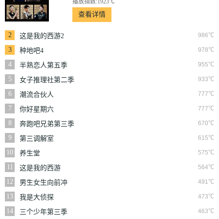
播放指数:1923℃
查看详情
2
986℃
这是我的西游2
3
978℃
种地吧4
4
955℃
半熟恋人第五季
5
933℃
女子推理社第二季
6
777℃
潮流合伙人
7
777℃
你好星期六
8
670℃
奔跑吧兄弟第三季
9
615℃
第三调解室
10
575℃
养生堂
11
564℃
这是我的西游
12
491℃
男生女生向前冲
13
473℃
我是大侦探
14
463℃
三个少年第三季