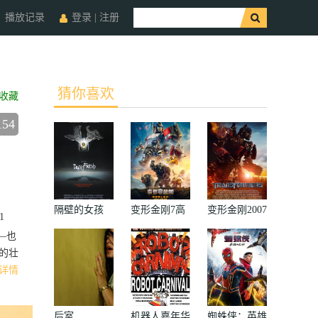
播放记录
登录
|
注册
猜你喜欢
收藏
154
隔壁的女孩
变形金刚7高
变形金刚2007
1
清无删减版
—也
的壮
详情
后室
机器人嘉年华
蜘蛛侠：英雄