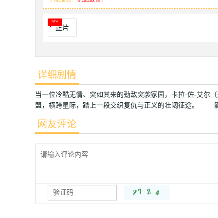
正片
详细剧情
当一位冷酷无情、突如其来的劲敌突袭家园，卡拉·佐-艾尔（
盟，横跨星际，踏上一段交织复仇与正义的壮阔征途。 影
网友评论