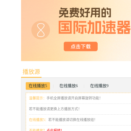
播放源
在线播放5
在线播放6
在线播放9
|
|
温馨提示：
手机全屏播放请开启屏幕旋转功能！
若不能播放请更换上方播放方式！
在线播放5：
若不能播放请切换在线播放组！
不能播放？
点此报错！