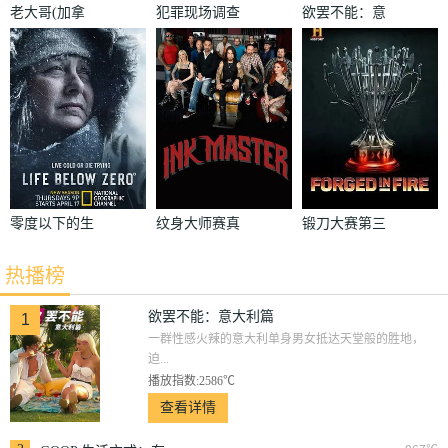
老大哥(加拿
犯罪现场调查
欲罢不能：意
大版) 第三季
第六季
大利篇
零度以下的生
纹身大师赛真
锻刀大赛第三
活 第三季
人秀第一季
季
热播榜
欲罢不能：意大利篇
1
一群性感火辣的意大利单身男女抵达天堂般的胜地，
迫...
播放指数:2586℃
查看详情