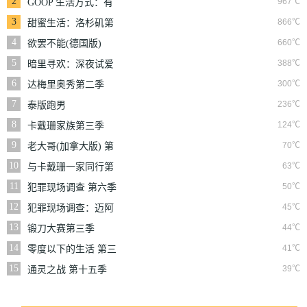
2
967℃
GOOP 生活方式：有
情有性 第一季
3
866℃
甜蜜生活：洛杉矶第
二季
4
660℃
欲罢不能(德国版)
5
388℃
暗里寻欢：深夜试爱
实验
6
300℃
达梅里奥秀第二季
7
236℃
泰版跑男
8
124℃
卡戴珊家族第三季
9
70℃
老大哥(加拿大版) 第
三季
10
63℃
与卡戴珊一家同行第
七季
11
50℃
犯罪现场调查 第六季
12
45℃
犯罪现场调查：迈阿
密 第六季
13
44℃
锻刀大赛第三季
14
41℃
零度以下的生活 第三
季
15
39℃
通灵之战 第十五季