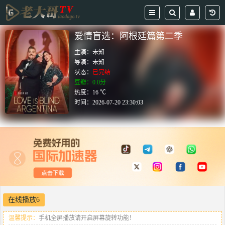
爱情盲选：阿根廷篇第二季
主演：
未知
导演：
未知
状态：
已完结
豆瓣：0.0分
热度：16 ℃
时间：
2026-07-20 23:30:03
在线播放6
温馨提示：
手机全屏播放请开启屏幕旋转功能！