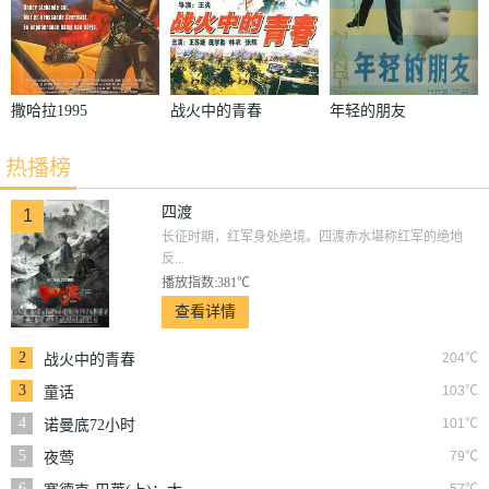
撒哈拉1995
战火中的青春
年轻的朋友
热播榜
四渡
1
长征时期，红军身处绝境。四渡赤水堪称红军的绝地
反...
播放指数:381℃
查看详情
2
204℃
战火中的青春
3
103℃
童话
4
101℃
诺曼底72小时
5
79℃
夜莺
6