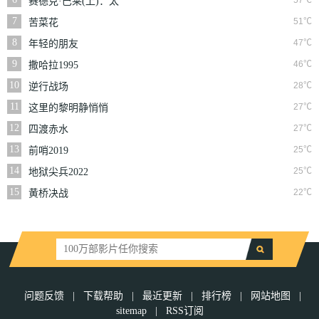
57℃
赛德克·巴莱(上)：太
阳旗
7
51℃
苦菜花
8
47℃
年轻的朋友
9
46℃
撒哈拉1995
10
28℃
逆行战场
11
27℃
这里的黎明静悄悄
12
27℃
四渡赤水
13
25℃
前哨2019
14
25℃
地狱尖兵2022
15
22℃
黄桥决战
问题反馈
|
下载帮助
|
最近更新
|
排行榜
|
网站地图
|
sitemap
|
RSS订阅