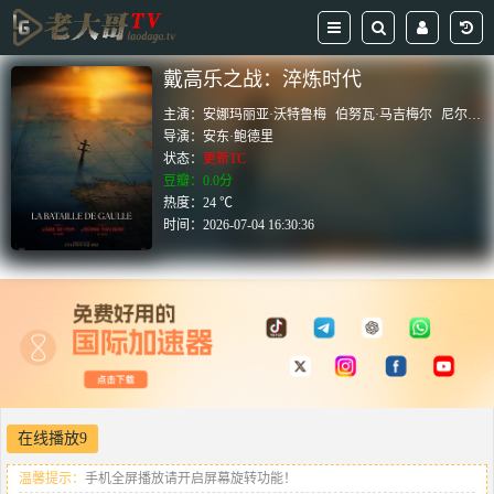
戴高乐之战：淬炼时代
主演：
安娜玛丽亚·沃特鲁梅
伯努瓦·马吉梅尔
尼尔斯·施内德
导演：
安东·鲍德里
状态：
更新TC
豆瓣：0.0分
热度：24 ℃
时间：
2026-07-04 16:30:36
在线播放9
温馨提示：
手机全屏播放请开启屏幕旋转功能！