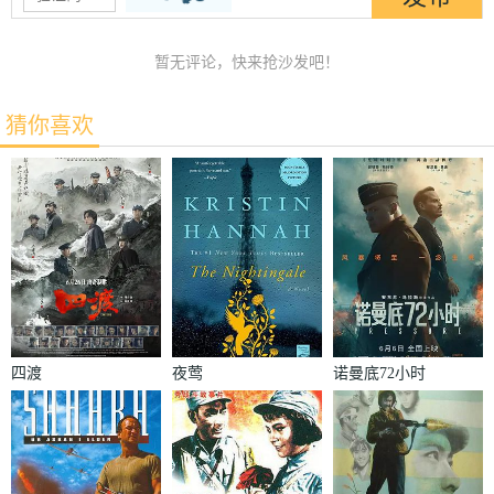
暂无评论，快来抢沙发吧！
猜你喜欢
四渡
夜莺
诺曼底72小时