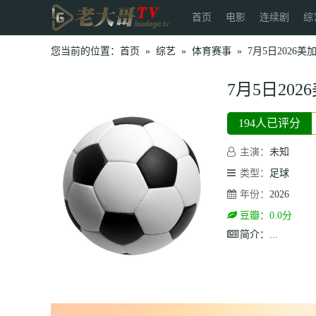
首页
电影
连续剧
综
您当前的位置：
首页
»
综艺
»
体育赛事
»
7月5日202
7月5日20
194人已评分
主演：
未知
类型：
足球
年份：
2026
豆瓣：0.0分
简介：
...