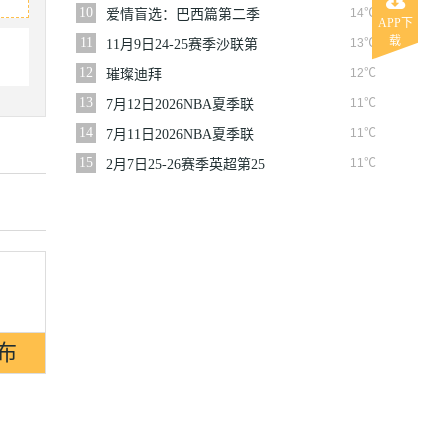
10
14℃
爱情盲选：巴西篇第二季
APP下
载
11
13℃
11月9日24-25赛季沙联第
10轮利雅得体育VS利雅得
12
12℃
璀璨迪拜
胜利
13
11℃
7月12日2026NBA夏季联
赛尼克斯VS马刺
14
11℃
7月11日2026NBA夏季联
赛公牛VS灰熊
15
11℃
2月7日25-26赛季英超第25
轮伯恩利VS西汉姆联