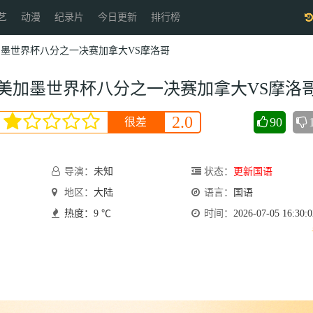
艺
动漫
纪录片
今日更新
排行榜
6美加墨世界杯八分之一决赛加拿大VS摩洛哥
26美加墨世界杯八分之一决赛加拿大VS摩洛
2.0
90
很差
会员
导演：
未知
状态：
更新国语
地区：
大陆
语言：
国语
热度：9 ℃
时间：
2026-07-05 16:30:0