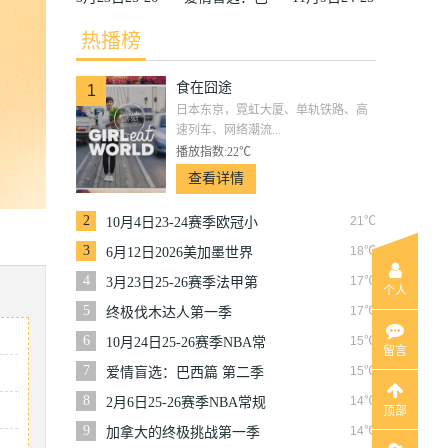
赛季法甲第27
西篇第二季
赛季沙联第10
热播榜
轮雷恩VS梅
轮利雅得体育
食在囧途
斯
VS利雅得胜
1
日本东京，霓虹大厦、单轨铁路、高
利
速列车、网络潮流...
播放指数:22℃
查看详情
2
21℃
10月4日23-24赛季欧冠小
组赛第2轮那不勒斯VS皇
3
18℃
6月12日2026美加墨世界
家马德里
杯小组赛韩国VS捷克
4
17℃
3月23日25-26赛季法甲第
个人
27轮雷恩VS梅斯
5
17℃
终极伐木达人第一季
6
15℃
10月24日25-26赛季NBA常
留言
规赛掘金VS勇士
7
15℃
爱情盲选：巴西篇 第二季
8
14℃
2月6日25-26赛季NBA常规
顶部
赛篮网VS魔术
9
14℃
加拿大的终极挑战第一季