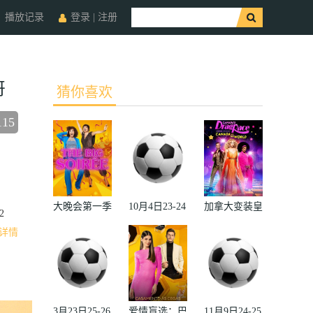
播放记录
登录
|
注册
哥
猜你喜欢
115
收藏
大晚会第一季
10月4日23-24
加拿大变装皇
2
赛季欧冠小组
后秀：加拿大
详情
赛第2轮那不
对阵世界
勒斯VS皇家
2022
马德里
3月23日25-26
爱情盲选：巴
11月9日24-25