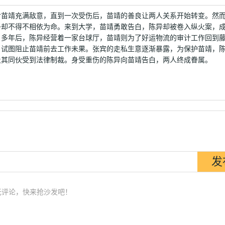
异对苗靖充满敌意，直到一次受伤后，苗靖的善良让两人关系开始转变。然
子却不得不相依为命。来到大学，苗靖勇敢告白，陈异却被卷入纵火案，
。多年后，陈异经营着一家台球厅，苗靖则为了好运物流的审计工作回到
，试图阻止苗靖前去工作未果。张宾的走私生意逐渐暴露，为保护苗靖，
及其同伙受到法律制裁。身受重伤的陈异向苗靖告白，两人终成眷属。
无评论，快来抢沙发吧！