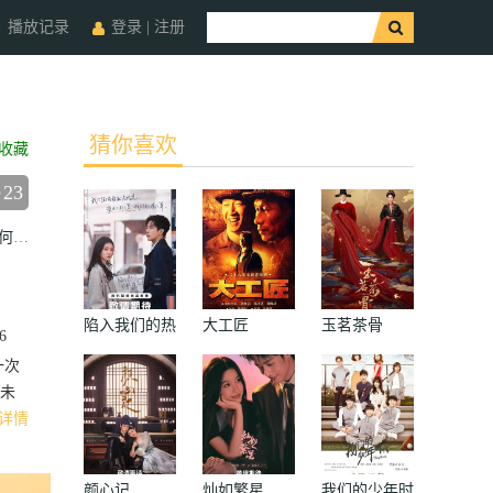
播放记录
登录
|
注册
猜你喜欢
收藏
23
何瑞贤
吴弘
周铁
陈子萱
凌美仕
严智超
周俞辰
曲靖
孙亦鸿
陷入我们的热
大工匠
玉茗茶骨
6
恋
一次
未
详情
颜心记
灿如繁星
我们的少年时