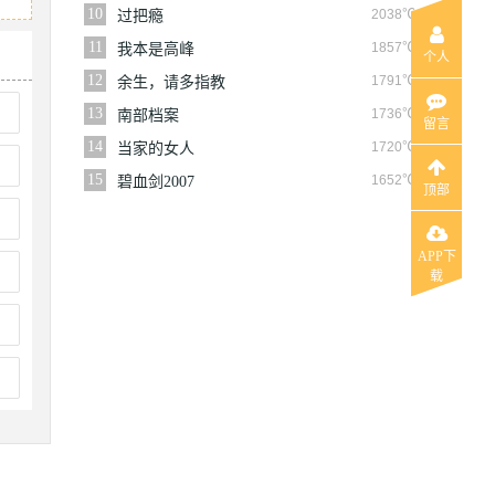
10
2038℃
过把瘾
11
1857℃
我本是高峰
个人
12
1791℃
余生，请多指教
13
1736℃
南部档案
留言
14
1720℃
当家的女人
15
1652℃
碧血剑2007
顶部
APP下
载