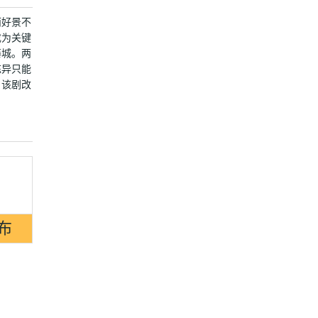
而好景不
成为关键
藤城。两
陈异只能
 该剧改