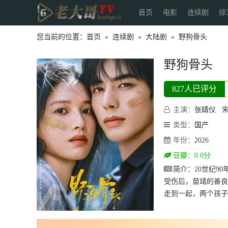
首页
电影
连续剧
综
您当前的位置：
首页
»
连续剧
»
大陆剧
»
野狗骨头
野狗骨头
827人已评分
主演：
张婧仪
类型：
国产
年份：
2026
豆瓣：0.0分
简介：
20世纪
受伤后，苗靖的善良
走到一起，两个孩子