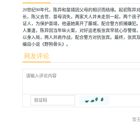
20世纪90年代，陈异和苗靖因父母的相识而结缘。起初陈
长，陈父去世、苗母消失，两家大人并未走到一起，两个孩
证人，为保护苗靖，他逼她离开了藤城，配合警方抓捕嫌犯
人重逢，陈异因当年纵火案，对好运老板张宾早就心存警惕
以身入局，两人并肩作战，配合警方对抗张宾。最终，张宾
编自小说《野狗骨头》。
网友评论
暂