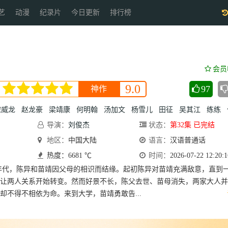
艺
动漫
纪录片
今日更新
排行榜
会员
9.0
97
神作
宋威龙
赵龙豪
梁靖康
何明翰
汤加文
杨雪儿
田征
吴其江
练练
导演：
刘俊杰
状态：
第32集 已完结
地区：
中国大陆
语言：
汉语普通话
热度：6681 ℃
时间：
2026-07-22 12:20:1
90年代，陈异和苗靖因父母的相识而结缘。起初陈异对苗靖充满敌意，直到
让两人关系开始转变。然而好景不长，陈父去世、苗母消失，两家大人并
却不得不相依为命。来到大学，苗靖勇敢告...