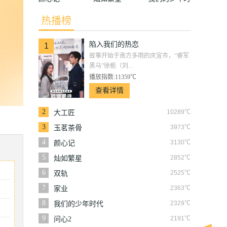
代
热播榜
陷入我们的热恋
1
故事开始于南方多雨的庆宜市，“睿军
黑马”徐栀（刘...
播放指数:11359℃
查看详情
2
10289℃
大工匠
3
3973℃
玉茗茶骨
4
3130℃
颜心记
5
2852℃
灿如繁星
6
2525℃
双轨
7
2363℃
家业
8
2329℃
我们的少年时代
9
2191℃
问心2