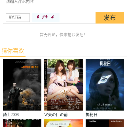
暂无评论，快来抢沙发吧！
猜你喜欢
骑士2008
W夫の目の前
揭秘日
で犯された若