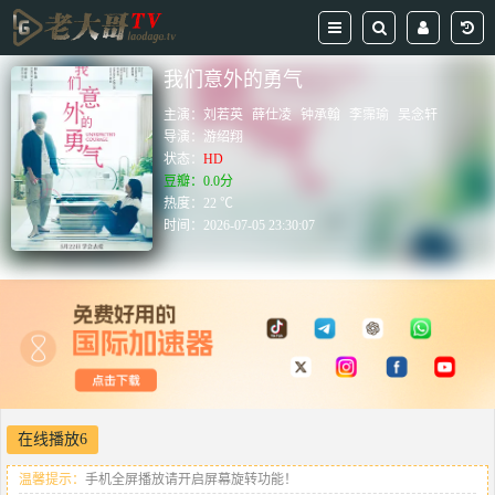
我们意外的勇气
主演：
刘若英
薛仕凌
钟承翰
李霈瑜
吴念轩
导演：
游绍翔
状态：
HD
豆瓣：0.0分
热度：22 ℃
时间：
2026-07-05 23:30:07
在线播放6
温馨提示：
手机全屏播放请开启屏幕旋转功能！