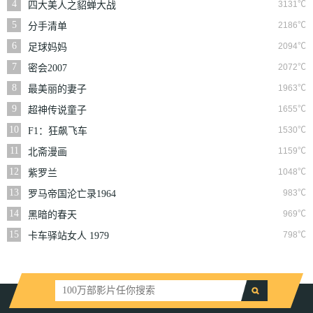
4
3131℃
四大美人之貂蝉大战
丧尸
5
2186℃
分手清单
6
2094℃
足球妈妈
7
2072℃
密会2007
8
1963℃
最美丽的妻子
9
1655℃
超神传说童子
10
1530℃
F1：狂飙飞车
11
1159℃
北斋漫画
12
1048℃
紫罗兰
13
983℃
罗马帝国沦亡录1964
14
969℃
黑暗的春天
15
798℃
卡车驿站女人 1979