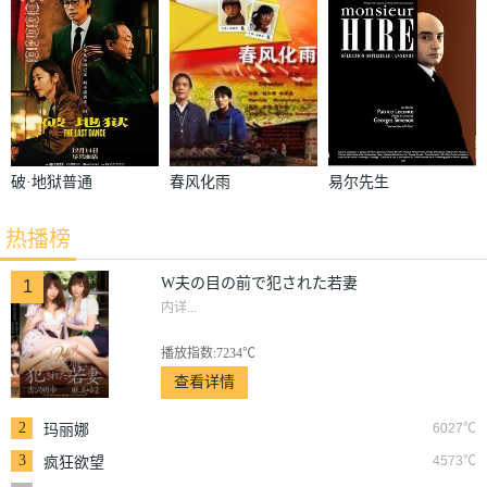
妻
破·地狱普通
春风化雨
易尔先生
话版
热播榜
W夫の目の前で犯された若妻
1
内详...
播放指数:7234℃
查看详情
2
6027℃
玛丽娜
3
4573℃
疯狂欲望