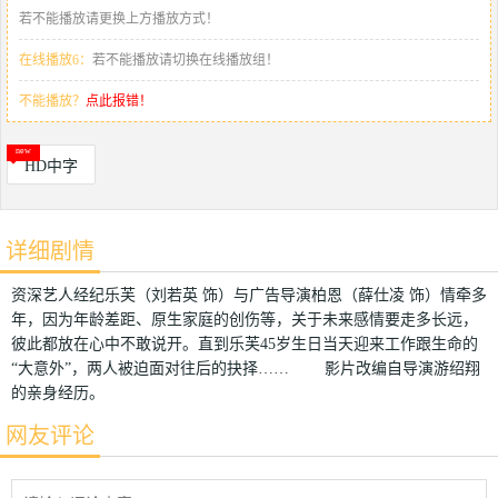
若不能播放请更换上方播放方式！
在线播放6：
若不能播放请切换在线播放组！
不能播放？
点此报错！
HD中字
详细剧情
资深艺人经纪乐芙（刘若英 饰）与广告导演柏恩（薛仕凌 饰）情牵多
年，因为年龄差距、原生家庭的创伤等，关于未来感情要走多长远，
彼此都放在心中不敢说开。直到乐芙45岁生日当天迎来工作跟生命的
“大意外”，两人被迫面对往后的抉择…… 影片改编自导演游绍翔
的亲身经历。
网友评论