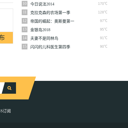
10
170℃
今日说法2014
11
128℃
克拉克森的农场第一季
12
97℃
帝国的崛起：奥斯曼第一
季
13
95℃
金银岛2018
14
91℃
夫妻不是同林鸟
15
90℃
闪闪的儿科医生第四季
SS订阅