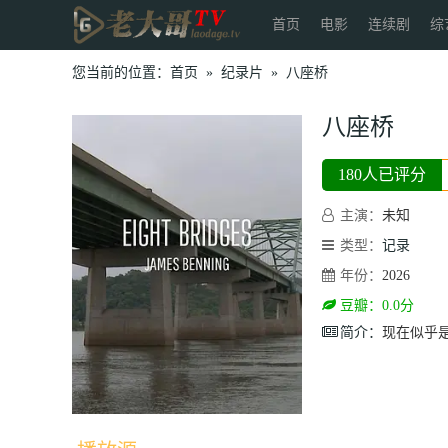
首页
电影
连续剧
综
您当前的位置：
首页
»
纪录片
»
八座桥
八座桥
180人已评分
主演：
未知
类型：
记录
年份：
2026
豆瓣：0.0分
简介：
现在似乎是