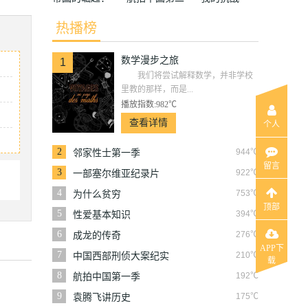
奥斯曼第一季
季
热播榜
数学漫步之旅
1
我们将尝试解释数学，并非学校
里教的那样，而是...
播放指数:982℃
查看详情
个人
2
944℃
邻家性士第一季
留言
3
922℃
一部塞尔维亚纪录片
4
753℃
为什么贫穷
顶部
5
394℃
性爱基本知识
6
276℃
成龙的传奇
APP下
7
210℃
中国西部刑侦大案纪实
载
8
192℃
航拍中国第一季
9
175℃
袁腾飞讲历史