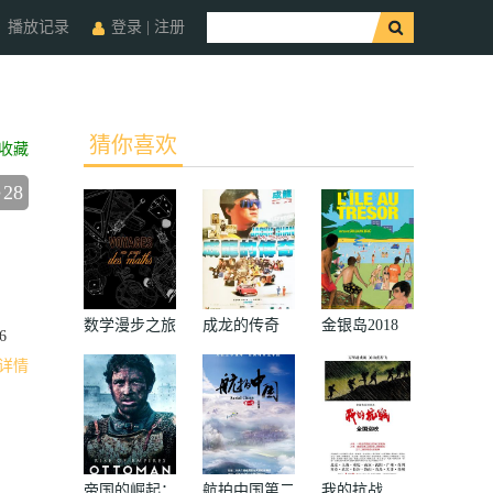
播放记录
登录
|
注册
猜你喜欢
收藏
28
数学漫步之旅
成龙的传奇
金银岛2018
6
详情
帝国的崛起：
航拍中国第二
我的抗战