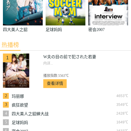
四大美人之貂
足球妈妈
密会2007
蝉大战丧尸
热播榜
W夫の目の前で犯された若妻
1
内详...
播放指数:5563℃
查看详情
2
4653℃
玛丽娜
3
3549℃
疯狂欲望
4
2428℃
四大美人之貂蝉大战
丧尸
5
1649℃
足球妈妈
6