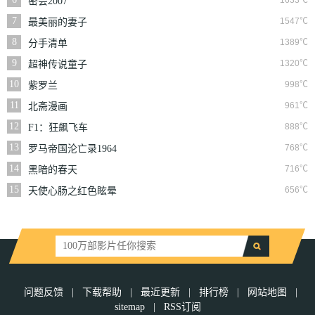
1633℃
密会2007
7
1547℃
最美丽的妻子
8
1389℃
分手清单
9
1320℃
超神传说童子
10
998℃
紫罗兰
11
961℃
北斋漫画
12
888℃
F1：狂飙飞车
13
768℃
罗马帝国沦亡录1964
14
716℃
黑暗的春天
15
656℃
天使心肠之红色眩晕
问题反馈
|
下载帮助
|
最近更新
|
排行榜
|
网站地图
|
sitemap
|
RSS订阅