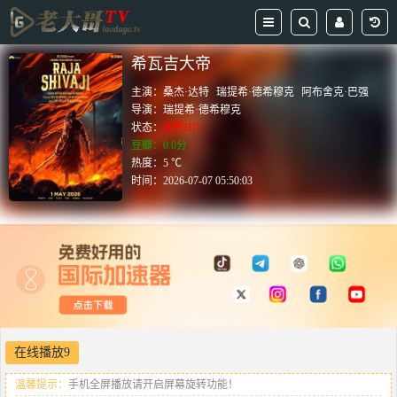
希瓦吉大帝
主演：
桑杰·达特
瑞提希·德希穆克
阿布舍克·巴强
导演：
瑞提希·德希穆克
状态：
更新HD
豆瓣：0.0分
热度：5 ℃
时间：
2026-07-07 05:50:03
在线播放9
温馨提示：
手机全屏播放请开启屏幕旋转功能！