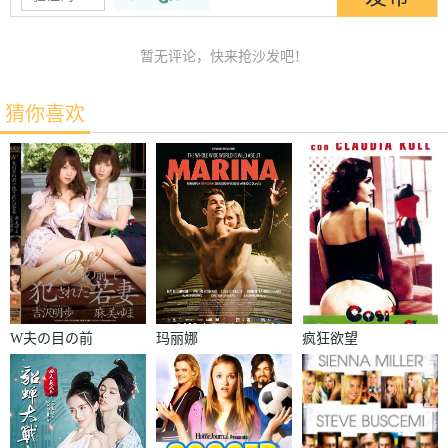
暂无评论，快来抢沙发吧！
猜你喜欢
W夫の目の前
玛丽娜
疯狂欲望
で犯された若
妻