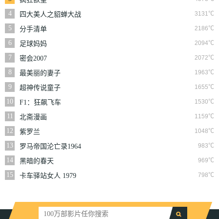
4
3131℃
四大美人之貂蝉大战
丧尸
5
2186℃
分手清单
6
2094℃
足球妈妈
7
2072℃
密会2007
8
1963℃
最美丽的妻子
9
1655℃
超神传说童子
10
1530℃
F1：狂飙飞车
11
1159℃
北斋漫画
12
1048℃
紫罗兰
13
983℃
罗马帝国沦亡录1964
14
969℃
黑暗的春天
15
798℃
卡车驿站女人 1979