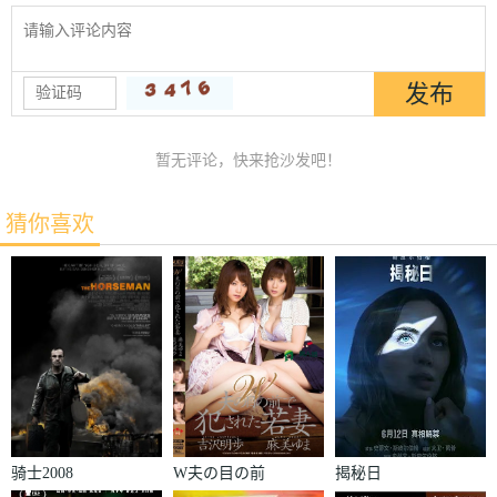
暂无评论，快来抢沙发吧！
猜你喜欢
骑士2008
W夫の目の前
揭秘日