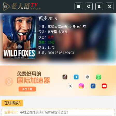
狐步2025
主演：
塞缪尔·基尔舍
约安·布兰克
导演：
瓦莱里·卡努瓦
状态：
正片
豆瓣：0.0分
热度：11 ℃
时间：
2026-07-07 12:20:03
在线播放5
温馨提示：
手机全屏播放请开启屏幕旋转功能！