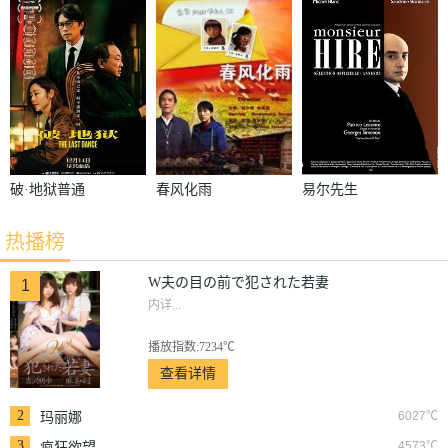
で犯された若
妻
破·地狱普通
春风化雨
易尔先生
话版
热播榜
W夫の目の前で犯された若妻
1
内详...
播放指数:7234℃
查看详情
2
6027℃
玛丽娜
3
4573℃
疯狂欲望