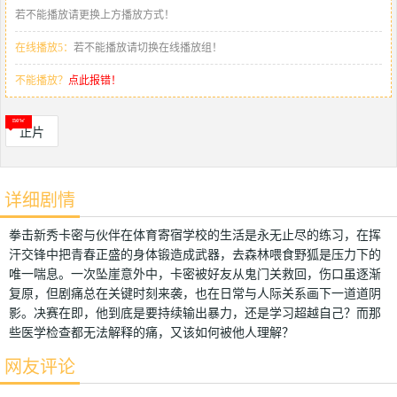
若不能播放请更换上方播放方式！
在线播放5：
若不能播放请切换在线播放组！
不能播放？
点此报错！
正片
详细剧情
拳击新秀卡密与伙伴在体育寄宿学校的生活是永无止尽的练习，在挥
汗交锋中把青春正盛的身体锻造成武器，去森林喂食野狐是压力下的
唯一喘息。一次坠崖意外中，卡密被好友从鬼门关救回，伤口虽逐渐
复原，但剧痛总在关键时刻来袭，也在日常与人际关系画下一道道阴
影。决赛在即，他到底是要持续输出暴力，还是学习超越自己？而那
些医学检查都无法解释的痛，又该如何被他人理解？
网友评论