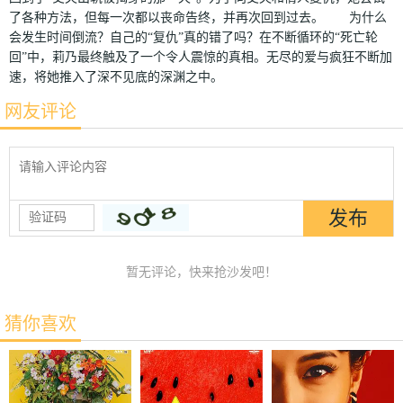
了各种方法，但每一次都以丧命告终，并再次回到过去。 为什么
会发生时间倒流？自己的“复仇”真的错了吗？在不断循环的“死亡轮
回”中，莉乃最终触及了一个令人震惊的真相。无尽的爱与疯狂不断加
速，将她推入了深不见底的深渊之中。
网友评论
暂无评论，快来抢沙发吧！
猜你喜欢