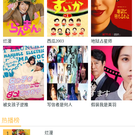
烂漫
西瓜2003
地狱占星师
被女孩子逆推
写信者是何人
假装我是美羽
不行吗？
小姐
热播榜
烂漫
1