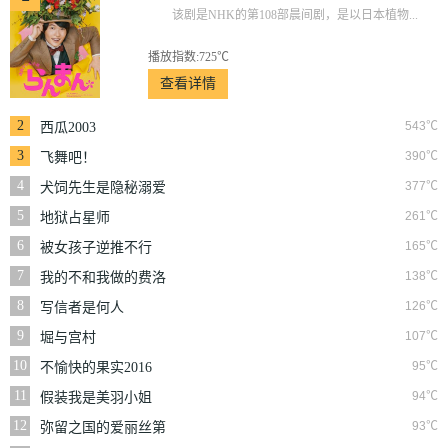
该剧是NHK的第108部晨间剧，是以日本植物...
播放指数:725℃
查看详情
2
543℃
西瓜2003
3
390℃
飞舞吧！
4
377℃
犬饲先生是隐秘溺爱
上司
5
261℃
地狱占星师
6
165℃
被女孩子逆推不行
吗？
7
138℃
我的不和我做的费洛
蒙男友
8
126℃
写信者是何人
9
107℃
堀与宫村
10
95℃
不愉快的果实2016
11
94℃
假装我是美羽小姐
12
93℃
弥留之国的爱丽丝第
三季