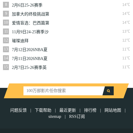
二季
8
14℃
2月6日25-26赛季
NBA常规赛篮网VS
9
14℃
加拿大的终极挑战第
魔术
一季
10
14℃
爱情盲选：巴西篇第
二季
11
13℃
11月9日24-25赛季沙
联第10轮利雅得体育
12
12℃
璀璨迪拜
VS利雅得胜利
13
11℃
7月12日2026NBA夏
季联赛尼克斯VS马刺
14
11℃
7月11日2026NBA夏
季联赛公牛VS灰熊
15
11℃
2月7日25-26赛季英
超第25轮伯恩利VS西
汉姆联
问题反馈
|
下载帮助
|
最近更新
|
排行榜
|
网站地图
|
sitemap
|
RSS订阅