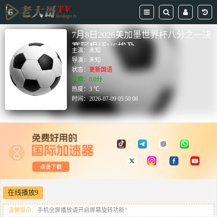
7月8日2026美加墨世界杯八分之一决
赛阿根廷VS埃及
主演：
未知
导演：
未知
状态：
更新国语
豆瓣：0.0分
热度：3 ℃
时间：
2026-07-09 05:50:08
在线播放9
温馨提示：
手机全屏播放请开启屏幕旋转功能！