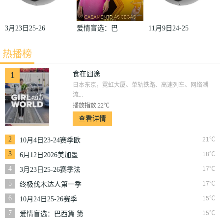
3月23日25-26
爱情盲选：巴
11月9日24-25
赛季法甲第27
西篇第二季
赛季沙联第10
热播榜
轮雷恩VS梅
轮利雅得体育
斯
VS利雅得胜
食在囧途
1
日本东京，霓虹大厦、单轨铁路、高速列车、网络潮
利
流...
播放指数:22℃
查看详情
2
21℃
10月4日23-24赛季欧
冠小组赛第2轮那不
3
18℃
6月12日2026美加墨
勒斯VS皇家马德里
世界杯小组赛韩国VS
4
17℃
3月23日25-26赛季法
捷克
甲第27轮雷恩VS梅斯
5
17℃
终极伐木达人第一季
6
15℃
10月24日25-26赛季
NBA常规赛掘金VS
7
15℃
爱情盲选：巴西篇 第
勇士