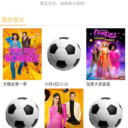
暂无评论，快来抢沙发吧！
猜你喜欢
大晚会第一季
10月4日23-24
加拿大变装皇
赛季欧冠小组
后秀：加拿大
赛第2轮那不
对阵世界
勒斯VS皇家
2022
马德里