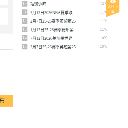
赛篮网VS魔术
10
13℃
璀璨迪拜
APP下
载
11
11℃
7月12日2026NBA夏季联
赛尼克斯VS马刺
12
11℃
2月7日25-26赛季英超第25
轮伯恩利VS西汉姆联
13
11℃
1月12日25-26赛季德甲第
16轮拜仁慕尼黑VS沃尔夫
14
10℃
7月12日2026美加墨世界
斯堡
杯四分之一决赛挪威VS英
15
10℃
2月7日25-26赛季英超第25
格兰
轮狼队VS切尔西