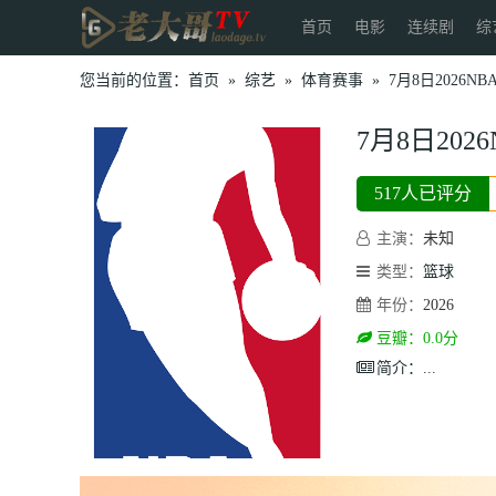
首页
电影
连续剧
综
您当前的位置：
首页
»
综艺
»
体育赛事
»
7月8日2026
7月8日20
517人已评分
主演：
未知
类型：
篮球
年份：
2026
豆瓣：0.0分
简介：
...