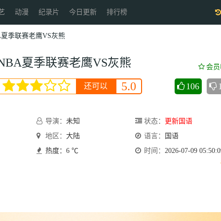
艺
动漫
纪录片
今日更新
排行榜
NBA夏季联赛老鹰VS灰熊
26NBA夏季联赛老鹰VS灰熊
会员
5.0
106
还可以
导演：
未知
状态：
更新国语
地区：
大陆
语言：
国语
热度：6 ℃
时间：
2026-07-09 05:50:0