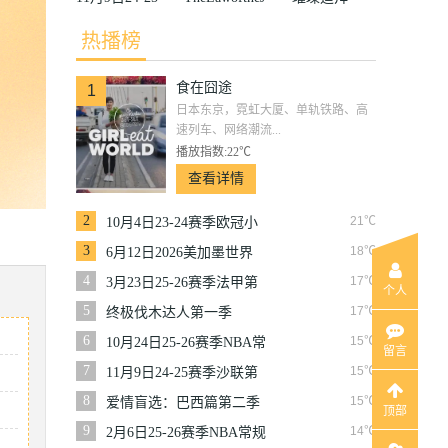
赛季沙联第10
ungle
热播榜
轮利雅得体育
食在囧途
VS利雅得胜
1
日本东京，霓虹大厦、单轨铁路、高
利
速列车、网络潮流...
播放指数:22℃
查看详情
2
21℃
10月4日23-24赛季欧冠小
组赛第2轮那不勒斯VS皇
3
18℃
6月12日2026美加墨世界
家马德里
杯小组赛韩国VS捷克
4
17℃
3月23日25-26赛季法甲第
个人
27轮雷恩VS梅斯
5
17℃
终极伐木达人第一季
6
15℃
10月24日25-26赛季NBA常
留言
规赛掘金VS勇士
7
15℃
11月9日24-25赛季沙联第
10轮利雅得体育VS利雅得
8
15℃
爱情盲选：巴西篇第二季
顶部
胜利
9
14℃
2月6日25-26赛季NBA常规