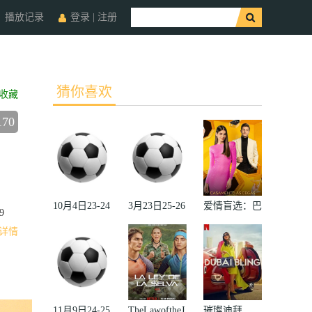
播放记录
登录
|
注册
猜你喜欢
收藏
170
10月4日23-24
3月23日25-26
爱情盲选：巴
9
赛季欧冠小组
赛季法甲第27
西篇第二季
详情
赛第2轮那不
轮雷恩VS梅
勒斯VS皇家
斯
马德里
11月9日24-25
TheLawoftheJ
璀璨迪拜