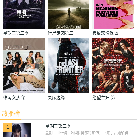
星期三第二季
行尸走肉第二
极致欢愉保障
季
绯闻女孩 第
失序边缘
绝望主妇 第
二季
二季
热播榜
星期三第二季
1
星期三·亚当斯（珍娜·奥尔特加饰）回来了。她徜徉...