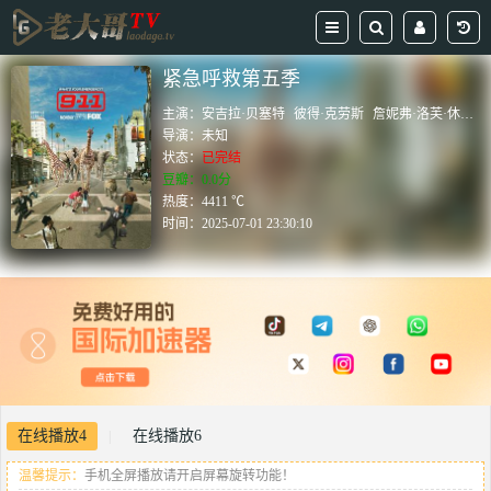
紧急呼救第五季
主演：
安吉拉·贝塞特
彼得·克劳斯
詹妮弗·洛芙·休伊特
导演：
未知
状态：
已完结
豆瓣：0.0分
热度：4411 ℃
时间：
2025-07-01 23:30:10
在线播放4
在线播放6
|
温馨提示：
手机全屏播放请开启屏幕旋转功能！