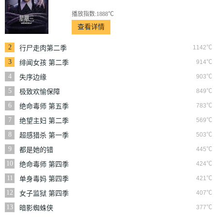
播放指数:1888℃
查看详情
2
1142℃
行尸走肉第二季
3
914℃
绯闻女孩 第二季
4
903℃
失序边缘
5
849℃
极致欢愉保障
6
783℃
绝命毒师 第五季
7
569℃
绝望主妇 第二季
8
503℃
超感猎杀 第一季
9
445℃
都是她的错
10
424℃
绝命毒师 第四季
11
421℃
单身毒妈 第四季
12
407℃
女子监狱 第四季
13
377℃
暗影蜘蛛侠