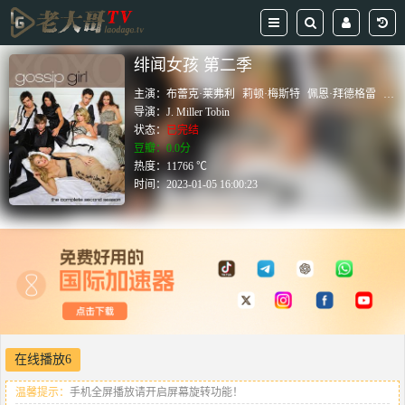
绯闻女孩 第二季
主演：
布蕾克·莱弗利
莉顿·梅斯特
佩恩·拜德格雷
切斯
导演：
J. Miller Tobin
状态：
已完结
豆瓣：0.0分
热度：11766 ℃
时间：
2023-01-05 16:00:23
在线播放6
温馨提示：
手机全屏播放请开启屏幕旋转功能！