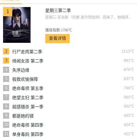
星期三第二季
1
星期三·亚当斯（珍娜·奥尔特加饰）回来了。她徜徉...
播放指数:1796℃
查看详情
2
1115℃
行尸走肉第二季
3
891℃
绯闻女孩 第二季
4
876℃
失序边缘
5
837℃
极致欢愉保障
6
746℃
绝命毒师 第五季
7
565℃
绝望主妇 第二季
8
502℃
超感猎杀 第一季
9
445℃
都是她的错
10
424℃
绝命毒师 第四季
11
421℃
单身毒妈 第四季