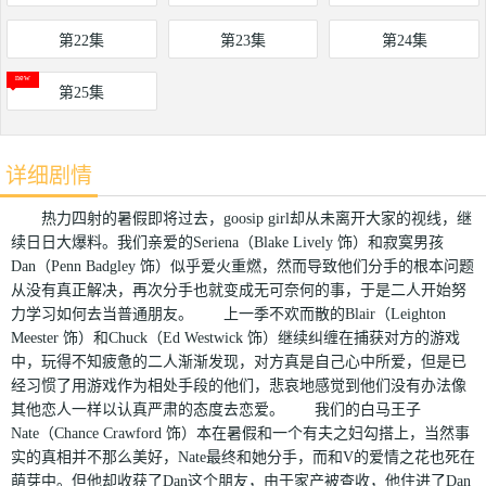
第22集
第23集
第24集
第25集
详细剧情
热力四射的暑假即将过去，goosip girl却从未离开大家的视线，继
续日日大爆料。我们亲爱的Seriena（Blake Lively 饰）和寂寞男孩
Dan（Penn Badgley 饰）似乎爱火重燃，然而导致他们分手的根本问题
从没有真正解决，再次分手也就变成无可奈何的事，于是二人开始努
力学习如何去当普通朋友。 上一季不欢而散的Blair（Leighton
Meester 饰）和Chuck（Ed Westwick 饰）继续纠缠在捕获对方的游戏
中，玩得不知疲惫的二人渐渐发现，对方真是自己心中所爱，但是已
经习惯了用游戏作为相处手段的他们，悲哀地感觉到他们没有办法像
其他恋人一样以认真严肃的态度去恋爱。 我们的白马王子
Nate（Chance Crawford 饰）本在暑假和一个有夫之妇勾搭上，当然事
实的真相并不那么美好，Nate最终和她分手，而和V的爱情之花也死在
萌芽中。但他却收获了Dan这个朋友，由于家产被查收，他住进了Dan