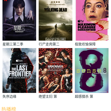
星期三第二季
行尸走肉第二
极致欢愉保障
季
失序边缘
绝望主妇 第
超感猎杀 第
二季
一季
热播榜