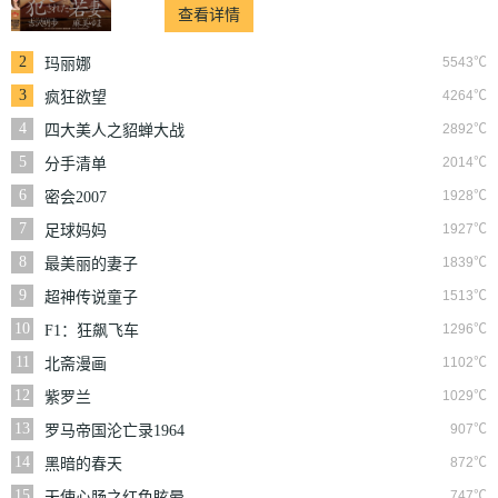
查看详情
2
5543℃
玛丽娜
3
4264℃
疯狂欲望
4
2892℃
四大美人之貂蝉大战
丧尸
5
2014℃
分手清单
6
1928℃
密会2007
7
1927℃
足球妈妈
8
1839℃
最美丽的妻子
9
1513℃
超神传说童子
10
1296℃
F1：狂飙飞车
11
1102℃
北斋漫画
12
1029℃
紫罗兰
13
907℃
罗马帝国沦亡录1964
14
872℃
黑暗的春天
15
747℃
天使心肠之红色眩晕