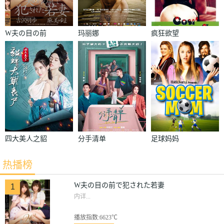
W夫の目の前
玛丽娜
疯狂欲望
で犯された若
妻
四大美人之貂
分手清单
足球妈妈
蝉大战丧尸
热播榜
W夫の目の前で犯された若妻
1
内详...
播放指数:6623℃