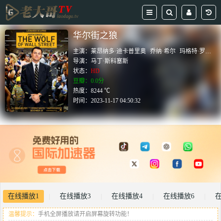
华尔街之狼
主演：
莱昂纳多·迪卡普里奥
乔纳·希尔
玛格特·罗比
马
导演：
马丁·斯科塞斯
状态：
HD
豆瓣：0.0分
热度：8244 ℃
时间：
2023-11-17 04:50:32
在线播放1
在线播放3
在线播放4
在线播放6
|
|
|
|
温馨提示：
手机全屏播放请开启屏幕旋转功能！