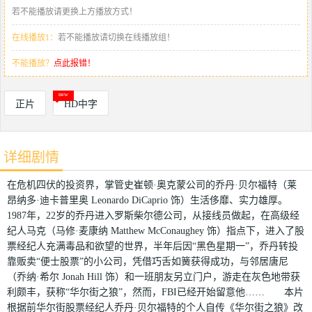
若不能播放请更换上方播放方式！
在线播放1：
若不能播放请切换在线播放组！
不能播放？
点此报错！
正片
HD中字
详细剧情
在危机四伏的投资界，掌管史崔顿·奥克蒙公司的乔丹·贝尔福特（莱
昂纳多·迪卡普里奥 Leonardo DiCaprio 饰）生活侈靡、实力雄厚。
1987年，22岁的乔丹进入罗斯柴尔德公司，从接线员做起，在高级经
纪人马克（马修·麦康纳 Matthew McConaughey 饰）指点下，进入了股
票经纪人充满毒品和欲望的世界，半年后因“黑色星期一”，乔丹转投
靠贩卖“便士股票”的小公司，凭借巧舌如簧获得成功，与邻居唐尼
（乔纳·希尔 Jonah Hill 饰）和一班朋友另立门户，游走在灰色地带获
利颇丰，获称“华尔街之狼”，然而，FBI已经开始留意他…… 本片
根据前华尔街股票经纪人乔丹·贝尔福特的个人自传《华尔街之狼》改