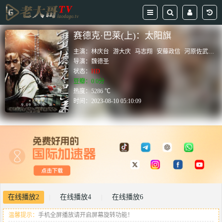
赛德克·巴莱(上)：太阳旗
主演：
林庆台
游大庆
马志翔
安藤政信
河原佐武
木
导演：
魏德圣
状态：
HD
豆瓣：0.0分
热度：5286 ℃
时间：
2023-08-10 05:10:09
在线播放2
在线播放4
在线播放6
|
|
温馨提示：
手机全屏播放请开启屏幕旋转功能！