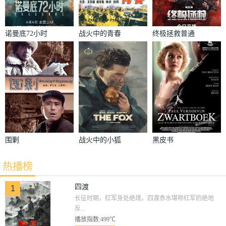
诺曼底72小时
战火中的青春
终极拯救普通
话版
围剿
战火中的小狐
黑皮书
狸
热播榜
四渡
1
长征时期，红军身处绝境。四渡赤水堪称红军的绝地
反...
播放指数:499℃