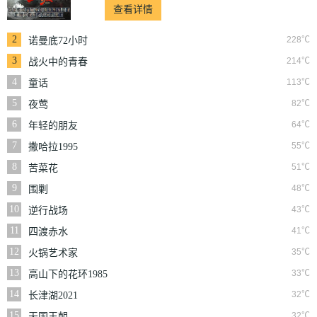
查看详情
2
228℃
诺曼底72小时
3
214℃
战火中的青春
4
113℃
童话
5
82℃
夜莺
6
64℃
年轻的朋友
7
55℃
撒哈拉1995
8
51℃
苦菜花
9
48℃
围剿
10
43℃
逆行战场
11
41℃
四渡赤水
12
35℃
火锅艺术家
13
33℃
高山下的花环1985
14
32℃
长津湖2021
15
32℃
天国王朝