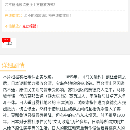
若不能播放请更换上方播放方式！
在线播放2：
若不能播放请切换在线播放组！
不能播放？
点此报错！
HD
详细剧情
本片根据雾社事件史实改编。 1895年，《马关条约》割让台湾之
后，日本遂即武力接收台湾，宝岛各地纷纷被攻破。而台湾山区因道
路不通，原住民生活尚暂未受影响，雾社地区的赛德克人之中，马赫
坡年轻一代的莫那鲁道（游大庆 饰）英勇过人，率族群与甘卓万人争
斗不休。日人垂涎雾社地区的 丰富资源，试图染指但遭到赛德克人强
烈抵抗，伤亡惨重，然终于借原住民族群之间的互相仇杀侵入了雾
社。莫那鲁道只得忍辱投降，但心中的火苗从未熄灭。时间推至1930
年，日本对于雾社原住民的“文明改造”历经多年，日语等所谓文明并
未给予原住民平等的生活，日人的欺压和繁重劳作侵蚀着赛德克人的