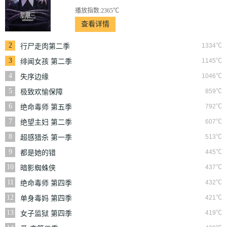
播放指数:2365℃
查看详情
2
1334℃
行尸走肉第二季
3
1145℃
绯闻女孩 第二季
4
1046℃
失序边缘
5
859℃
极致欢愉保障
6
792℃
绝命毒师 第五季
7
607℃
绝望主妇 第二季
8
513℃
超感猎杀 第一季
9
445℃
都是她的错
10
437℃
暗影蜘蛛侠
11
432℃
绝命毒师 第四季
12
421℃
单身毒妈 第四季
13
419℃
女子监狱 第四季