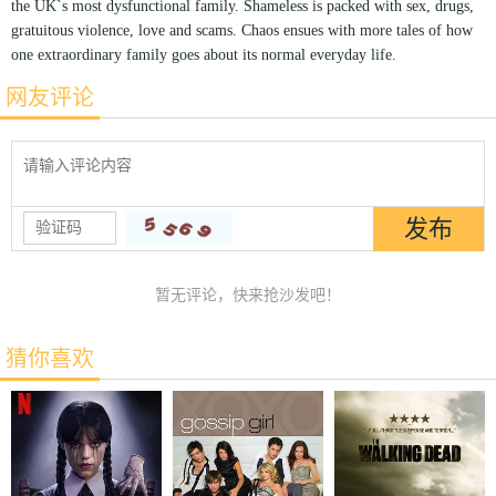
the UK`s most dysfunctional family. Shameless is packed with sex, drugs,
gratuitous violence, love and scams. Chaos ensues with more tales of how
one extraordinary family goes about its normal everyday life.
网友评论
暂无评论，快来抢沙发吧！
猜你喜欢