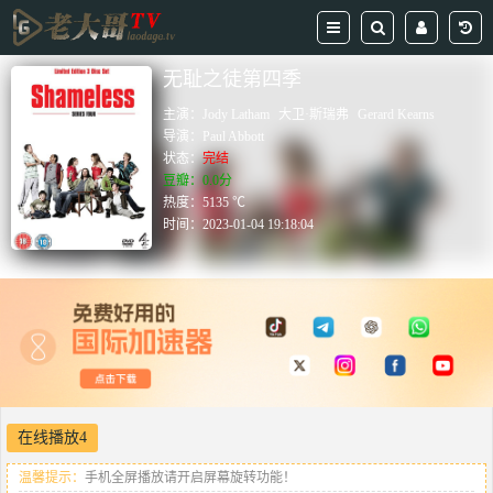
无耻之徒第四季
主演：
Jody Latham
大卫·斯瑞弗
Gerard Kearns
导演：
Paul Abbott
状态：
完结
豆瓣：0.0分
热度：5135 ℃
时间：
2023-01-04 19:18:04
在线播放4
温馨提示：
手机全屏播放请开启屏幕旋转功能！