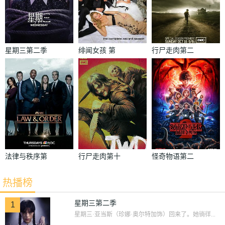
星期三第二季
绯闻女孩 第
行尸走肉第二
二季
季
法律与秩序第
行尸走肉第十
怪奇物语第二
二十二季
季
季
热播榜
星期三第二季
1
星期三·亚当斯（珍娜·奥尔特加饰）回来了。她徜徉...