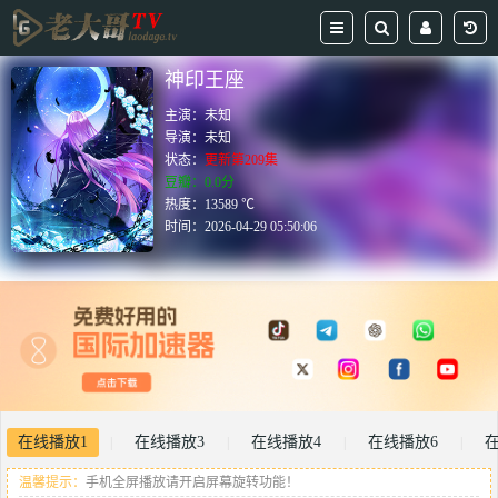
神印王座
主演：
未知
导演：
未知
状态：
更新第209集
豆瓣：0.0分
热度：13589 ℃
时间：
2026-04-29 05:50:06
在线播放1
在线播放3
在线播放4
在线播放6
|
|
|
|
温馨提示：
手机全屏播放请开启屏幕旋转功能！