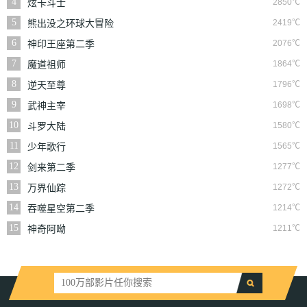
4
2850℃
炫卡斗士
5
2419℃
熊出没之环球大冒险
6
2076℃
神印王座第二季
7
1864℃
魔道祖师
8
1796℃
逆天至尊
9
1698℃
武神主宰
10
1580℃
斗罗大陆
11
1565℃
少年歌行
12
1277℃
剑来第二季
13
1272℃
万界仙踪
14
1214℃
吞噬星空第二季
15
1211℃
神奇阿呦