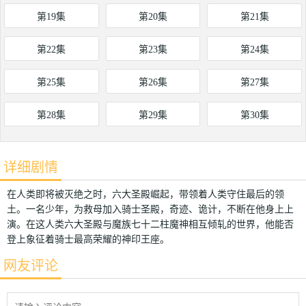
第19集
第20集
第21集
第22集
第23集
第24集
第25集
第26集
第27集
第28集
第29集
第30集
详细剧情
在人类即将被灭绝之时，六大圣殿崛起，带领着人类守住最后的领
土。一名少年，为救母加入骑士圣殿，奇迹、诡计，不断在他身上上
演。在这人类六大圣殿与魔族七十二柱魔神相互倾轧的世界，他能否
登上象征着骑士最高荣耀的神印王座。
网友评论