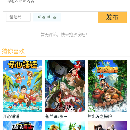
暂无评论，快来抢沙发吧！
猜你喜欢
开心锤锤
苍兰诀2影三
熊出没之探险
界篇
日记