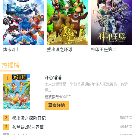
炫卡斗士
熊出没之环球
神印王座第二
大冒险
季
热播榜
开心锤锤
1
主人公锤锤是一个普普通通的年轻人乐观善良，有梦
想...
播放指数:8978℃
查看详情
2
5807℃
熊出没之探险日记
3
4946℃
苍兰诀2影三界篇